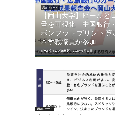
調査レポート
【岡山大学】ビールと日
量を可視化 中国銀行
ボンフットプリント算
本学教職員が参加
ビールタイムズ 編集部
-
2026年3月29日
調査レポート