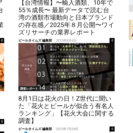
ア
【台湾情報】〜輸入酒類、10年で
台
55％成長〜 最新データで読む台
湾の酒類市場動向と日本ブランド
業
の存在感／2025年８月公開〜ワイ
ズリサーチの業界レポート
ビールタイムズ 編集部
-
2025年8月6日
0
0
調査レポート
8月1日は花火の日！Z世代に聞い
た「花火とビールが似合う有名人
ランキング」【花火大会に関する
調査】
0
ビールタイムズ 編集部
-
2025年7月24日
0