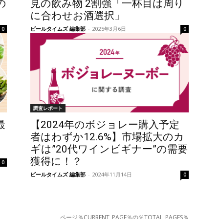
の
見の飲み物 2割強「一杯目は周り
に合わせお酒選択」
ビールタイムズ 編集部
-
2025年3月6日
0
0
調査レポート
最
【2024年のボジョレー購入予定
者はわずか12.6%】市場拡大のカ
ギは”20代ワインビギナー”の需要
獲得に！？
0
ビールタイムズ 編集部
-
2024年11月14日
0
ページ％CURRENT_PAGE％の％TOTAL_PAGES％