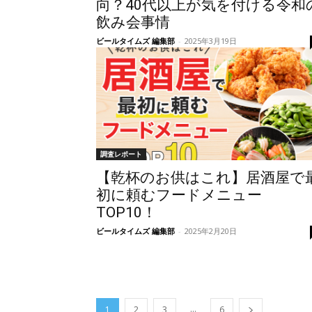
向？40代以上が気を付ける令和
飲み会事情
ビールタイムズ 編集部
-
2025年3月19日
調査レポート
【乾杯のお供はこれ】居酒屋で
初に頼むフードメニュー
TOP10！
ビールタイムズ 編集部
-
2025年2月20日
...
1
2
3
6