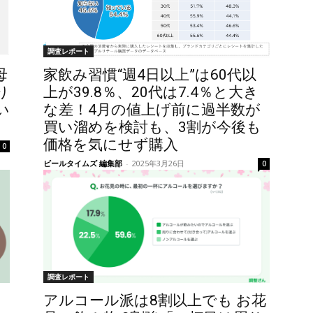
調査レポート
母
家飲み習慣“週4日以上”は60代以
り
上が39.8％、20代は7.4％と大き
い
な差！4月の値上げ前に過半数が
買い溜めを検討も、3割が今後も
価格を気にせず購入
0
ビールタイムズ 編集部
-
2025年3月26日
0
調査レポート
アルコール派は8割以上でも お花