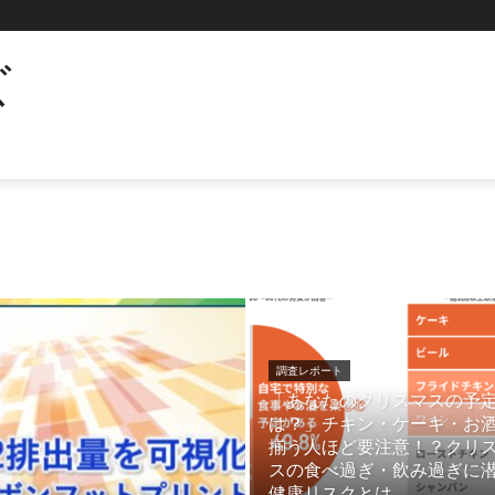
ズ
調査レポート
「あなたのクリスマスの予
は？」チキン・ケーキ・お
揃う人ほど要注意！？クリ
スの食べ過ぎ・飲み過ぎに
健康リスクとは