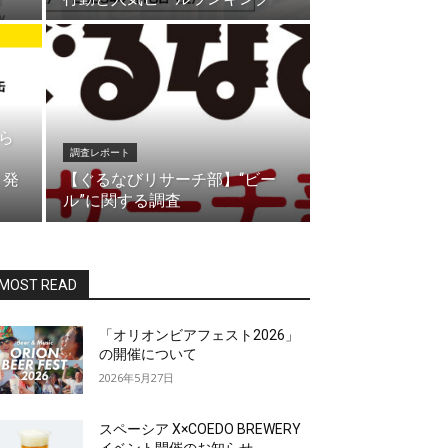
ら
調査レポート
・発
【ぐるなびリサーチ部】“ビー
ル”に関する調査
MOST READ
「オリオンビアフェスト2026」
の開催について
2026年5月27日
スペーシア X×COEDO BREWERY