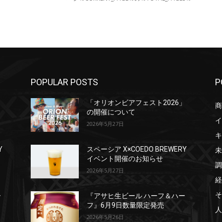
POPULAR POSTS
P
」
「オリオンビアフェスト2026」
商
の開催について
イ
2026年5月27日
キ
未
Y
スペーシア X×COEDO BREWERY
イベント開催のお知らせ
調
2026年5月27日
経
そ
ー
『アサヒ生ビール ハーフ＆ハー
フ』6月9日数量限定発売
人
2026年5月26日