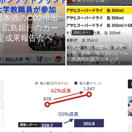
本酒のCO2排出
・広島銀行のカー
調査レポート
定成果報告会へ
260万人のレシートデータか
見る「買い物動向」調査 7
月、全国・地方別のビール
泡酒売れ筋ランキング
調査レポート