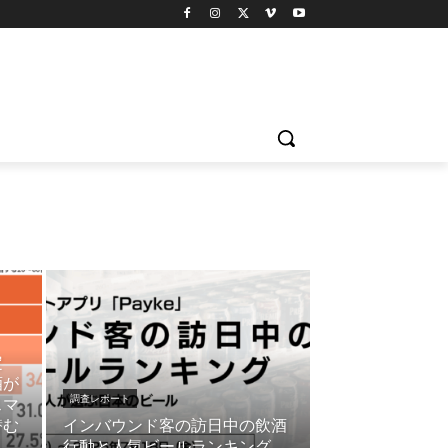
定
酒が
調査レポート
スマ
潜む
インバウンド客の訪日中の飲酒
行動と人気ビールランキング