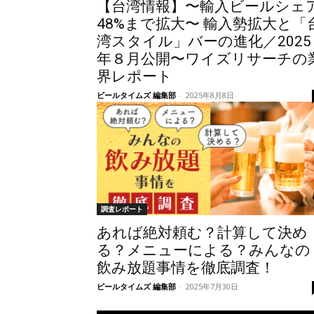
【台湾情報】〜輸入ビールシェ
48%まで拡大〜 輸入勢拡大と「
湾スタイル」バーの進化／2025
年８月公開〜ワイズリサーチの
界レポート
ビールタイムズ 編集部
-
2025年8月8日
調査レポート
あれば絶対頼む？計算して決め
る？メニューによる？みんなの
飲み放題事情を徹底調査！
ビールタイムズ 編集部
-
2025年7月30日