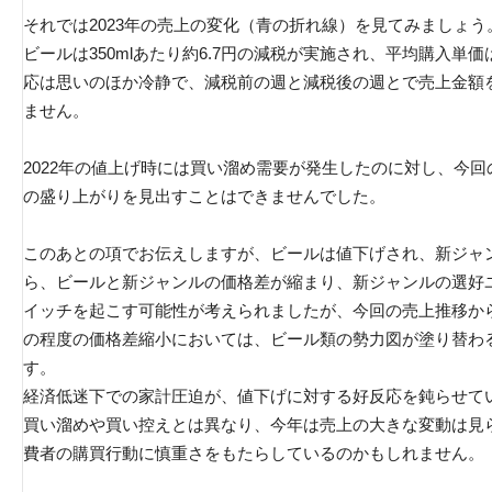
それでは2023年の売上の変化（青の折れ線）を見てみましょう
ビールは350mlあたり約6.7円の減税が実施され、平均購入単
応は思いのほか冷静で、減税前の週と減税後の週とで売上金額を
ません。
2022年の値上げ時には買い溜め需要が発生したのに対し、今
の盛り上がりを見出すことはできませんでした。
このあとの項でお伝えしますが、ビールは値下げされ、新ジャ
ら、ビールと新ジャンルの価格差が縮まり、新ジャンルの選好
イッチを起こす可能性が考えられましたが、今回の売上推移か
の程度の価格差縮小においては、ビール類の勢力図が塗り替わ
す。
経済低迷下での家計圧迫が、値下げに対する好反応を鈍らせて
買い溜めや買い控えとは異なり、今年は売上の大きな変動は見
費者の購買行動に慎重さをもたらしているのかもしれません。