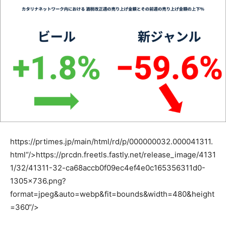
https://prtimes.jp/main/html/rd/p/000000032.000041311.
html“/>
https://prcdn.freetls.fastly.net/release_image/4131
1/32/41311-32-ca68accb0f09ec4ef4e0c165356311d0-
1305×736.png?
format=jpeg&auto=webp&fit=bounds&width=480&height
=360“/>