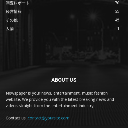
調査レポート
70
経営情報
55
その他
45
人物
1
ABOUT US
Newspaper is your news, entertainment, music fashion
website. We provide you with the latest breaking news and
videos straight from the entertainment industry.
Contact us:
contact@yoursite.com