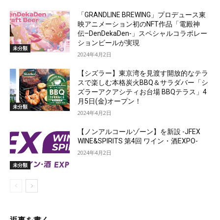
「GRANDLINE BREWING」プロデュース東
映アニメーション初のNFT作品「電殿神
伝–DenDekaDen-」スペシャルコラボレー
ションビールが実現
未分類
2024年4月2日
【シズラー】東京湾を見渡す開放的なテラ
スで楽しむ本格炭火BBQ＆サラダバー「シ
ズラーアクアシティお台場 BBQテラス」4
月5日(金)オープン！
未分類
2024年4月2日
【ノンアルコールゾーン】を新設 -JFEX
WINE&SPIRITS 第4回 ワイン・酒EXPO-
2024年4月2日
未分類