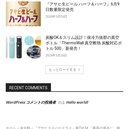
『アサヒ生ビール ハーフ＆ハーフ』6月9
日数量限定発売
2026年5月26日
炭酸OK＆スリム設計！保冷力抜群の真空
ボトル「ThermoWall 真空断熱 炭酸対応ボ
トル 500」新発売！
2026年5月26日
もっとロードする
RECENT COMMENTS
WordPress コメントの投稿者
Hello world!
の上