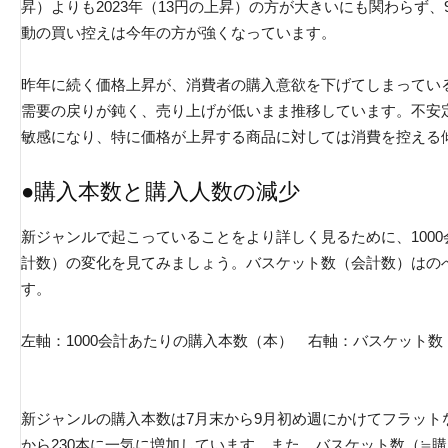
昇）よりも2023年（13円の上昇）の方が大きいにも関わらず
動の買い控えは今年の方が強くなっています。
昨年に続く価格上昇が、消費者の購入意欲を下げてしまっている
需要の戻りが鈍く、売り上げが低いまま推移しています。不安
敏感になり、特に価格が上昇する商品に対しては消費を控える
●購入本数と購入人数の減少
新ジャンルで起こっていることをより詳しく見るために、100
計数）の変化を見てみましょう。バスケット数（会計数）はの
す。
左軸：1000会計あたりの購入本数（本） 右軸：バスケット数
新ジャンルの購入本数は7月末から9月初め週にかけてフラットな
から230本に一気に増加しています。また、バスケット数（≒購