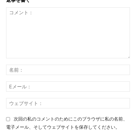
返事を書く
コ
名
メ
前
ン
：
E
ト
メ
：
ー
ウ
ル
ェ
：
ブ
次回の私のコメントのためにこのブラウザに私の名前、
サ
電子メール、そしてウェブサイトを保存してください。
イ