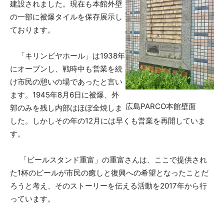
建設されました。現在も本館外壁
の一部に被爆タイルを保存展示し
ております。
「キリンビヤホール」は1938年
にオープンし、戦時中も営業を続
け市民の憩いの場であったと言い
ます。1945年8月6日に被爆、外
広島PARCO本館壁面
郭のみを残し内部はほぼ全焼しま
した。しかしその年の12月には早くも営業を再開していま
す。
「ビールスタンド重富」の重富さんは、ここで提供され
た1杯のビールが市民の癒しと復興への希望となったことだ
ろうと考え、そのストーリーを伝える活動を2017年から行
っています。