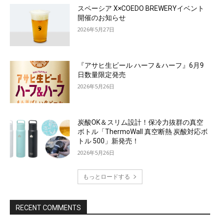
スペーシア X×COEDO BREWERYイベント
開催のお知らせ
2026年5月27日
『アサヒ生ビール ハーフ＆ハーフ』6月9
日数量限定発売
2026年5月26日
炭酸OK＆スリム設計！保冷力抜群の真空
ボトル「ThermoWall 真空断熱 炭酸対応ボ
トル 500」新発売！
2026年5月26日
もっとロードする
RECENT COMMENTS