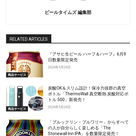
ビールタイムズ 編集部
RELATED ARTICLES
『アサヒ生ビール ハーフ＆ハーフ』6月9
日数量限定発売
2026年5月26日
商品サービス
炭酸OK＆スリム設計！保冷力抜群の真空
ボトル「ThermoWall 真空断熱 炭酸対応ボ
トル 500」新発売！
2026年5月26日
商品サービス
「ブルックリン・ブルワリー」からすべて
の人が自分らしく楽しめる「The
Stonewall Inn IPA」を数量限定発売！