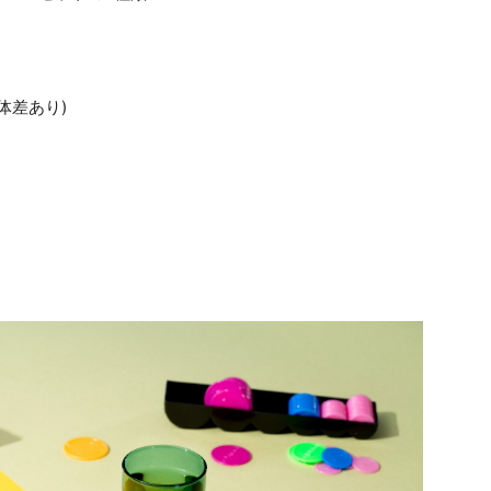
個体差あり)
)