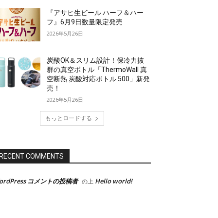
『アサヒ生ビール ハーフ＆ハー
フ』6月9日数量限定発売
2026年5月26日
炭酸OK＆スリム設計！保冷力抜
群の真空ボトル「ThermoWall 真
空断熱 炭酸対応ボトル 500」新発
売！
2026年5月26日
もっとロードする
RECENT COMMENTS
ordPress コメントの投稿者
Hello world!
の上