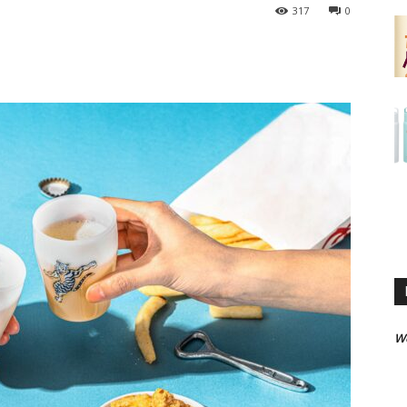
317
0
W