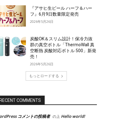
『アサヒ生ビール ハーフ＆ハー
フ』6月9日数量限定発売
2026年5月26日
炭酸OK＆スリム設計！保冷力抜
群の真空ボトル「ThermoWall 真
空断熱 炭酸対応ボトル 500」新発
売！
2026年5月26日
もっとロードする
RECENT COMMENTS
ordPress コメントの投稿者
Hello world!
の上