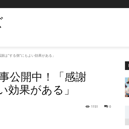
ズ
「感謝は"する側"にもよい効果がある」
て記事公開中！「感謝
よい効果がある」
1151
0