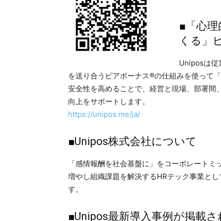
■「心
くる」ピ
Unipos
を送り合うピアボーナス®の仕組みを使って「
安全性を高めることで、経営と現場、部署間
向上をサポートします。
https://unipos.me/ja/
■Unipos株式会社について
「感情報酬を社会基盤に」をコーポレートミッ
増やし組織課題を解決するHRテック事業として
す。
■Unipos最新導入事例が掲載され