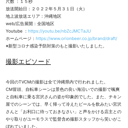
尺数 ：１５秒
放送開始日：２０２２年５月３１日（火）
地上波放送エリア：沖縄地区
web/広告展開：全国地区
Youtube ：
https://youtu.be/nbZcJMCTaJU
ホームページ：
https://www.orionbeer.co.jp/brand/draft/
※新型コロナ感染予防対策のもと撮影いたしました。
撮影エピソード
今回のTVCMの撮影は全て沖縄県内で行われました。
CM冒頭、自転車シーンは景色の良い海沿いでの撮影で颯爽
と自転車に乗る宮沢さんの姿が印象的でした。また、チキン
屋でのシーンでは、早く帰って冷えたビールを飲みたい宮沢
さんと「お利口に待っておきなさい」と声をかける店主との
やり取りがユーモラスで監督含め撮影スタッフから笑いがこ
ぼれていました。