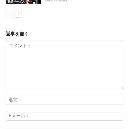
商品サービス
返事を書く
コ
メ
名
ン
前
ト：
E
メ
ー