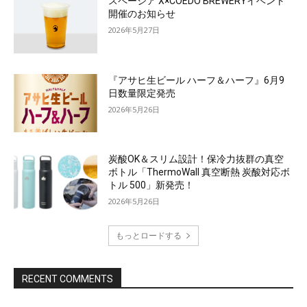
スペーシア X×COEDO BREWERYイベント
開催のお知らせ
2026年5月27日
『アサヒ生ビール ハーフ＆ハーフ』6月9
日数量限定発売
2026年5月26日
炭酸OK＆スリム設計！保冷力抜群の真空
ボトル「ThermoWall 真空断熱 炭酸対応ボ
トル 500」新発売！
2026年5月26日
もっとロードする
RECENT COMMENTS