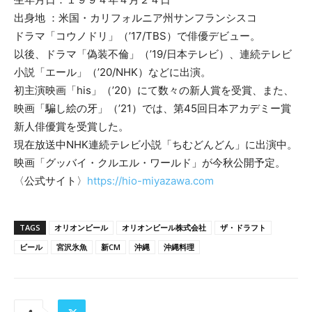
出身地 ：米国・カリフォルニア州サンフランシスコ
ドラマ「コウノドリ」（’17/TBS）で俳優デビュー。
以後、ドラマ「偽装不倫」（’19/日本テレビ）、連続テレビ
小説「エール」（’20/NHK）などに出演。
初主演映画「his」（’20）にて数々の新人賞を受賞、また、
映画「騙し絵の牙」（’21）では、第45回日本アカデミー賞
新人俳優賞を受賞した。
現在放送中NHK連続テレビ小説「ちむどんどん」に出演中。
映画「グッバイ・クルエル・ワールド」が今秋公開予定。
〈公式サイト〉
https://hio-miyazawa.com
TAGS
オリオンビール
オリオンビール株式会社
ザ・ドラフト
ビール
宮沢氷魚
新CM
沖縄
沖縄料理