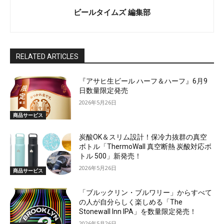
ビールタイムズ 編集部
RELATED ARTICLES
『アサヒ生ビール ハーフ＆ハーフ』6月9
日数量限定発売
2026年5月26日
商品サービス
炭酸OK＆スリム設計！保冷力抜群の真空
ボトル「ThermoWall 真空断熱 炭酸対応ボ
トル 500」新発売！
2026年5月26日
商品サービス
「ブルックリン・ブルワリー」からすべて
の人が自分らしく楽しめる「The
Stonewall Inn IPA」を数量限定発売！
2026年5月26日