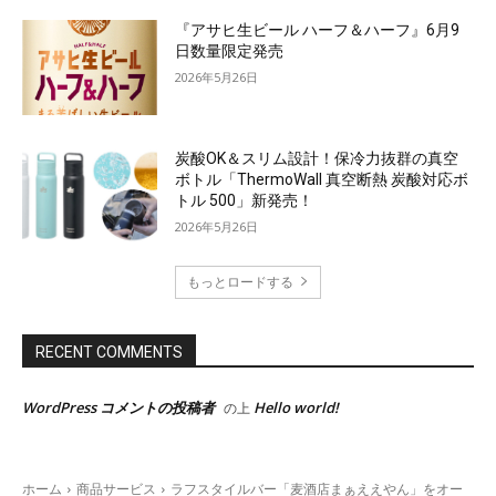
『アサヒ生ビール ハーフ＆ハーフ』6月9
日数量限定発売
2026年5月26日
炭酸OK＆スリム設計！保冷力抜群の真空
ボトル「ThermoWall 真空断熱 炭酸対応ボ
トル 500」新発売！
2026年5月26日
もっとロードする
RECENT COMMENTS
WordPress コメントの投稿者
Hello world!
の上