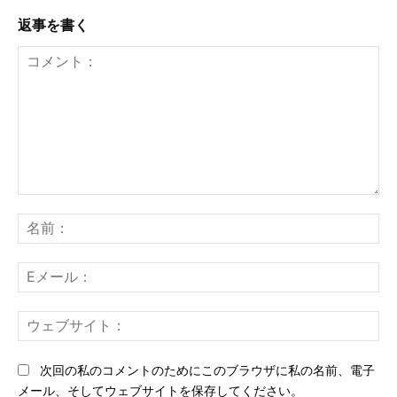
返事を書く
コ
メ
名
ン
前
ト：
E
メ
ー
ウ
ル
ェ
ブ
次回の私のコメントのためにこのブラウザに私の名前、電子
サ
メール、そしてウェブサイトを保存してください。
イ