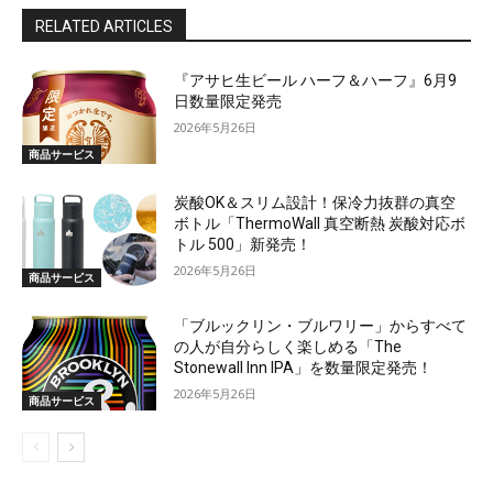
RELATED ARTICLES
『アサヒ生ビール ハーフ＆ハーフ』6月9
日数量限定発売
2026年5月26日
商品サービス
炭酸OK＆スリム設計！保冷力抜群の真空
ボトル「ThermoWall 真空断熱 炭酸対応ボ
トル 500」新発売！
2026年5月26日
商品サービス
「ブルックリン・ブルワリー」からすべて
の人が自分らしく楽しめる「The
Stonewall Inn IPA」を数量限定発売！
2026年5月26日
商品サービス