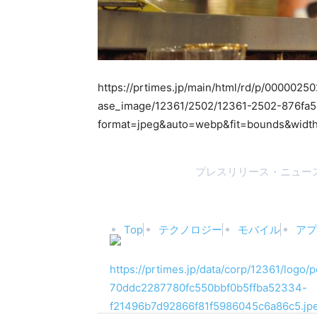
https://prtimes.jp/main/html/rd/p/0000025
ase_image/12361/2502/12361-2502-876fa
format=jpeg&auto=webp&fit=bounds&widt
プレスリリース・ニュース
Top
テクノロジー
モバイル
アプ
https://prtimes.jp/data/corp/12361/logo/p
70ddc2287780fc550bbf0b5ffba52334-
f21496b7d92866f81f5986045c6a86c5.jp