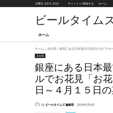
土曜日, 8月 8, 2026
サインイン/登録する
ホーム
ビールタイム
ホーム
ホーム
未分類
銀座にある日本最古の現存するビヤホ
未分類
銀座にある日本最
ルでお花見「お花
日～４月１５日の
By
ビールタイムズ 編集部
2024年3月4日