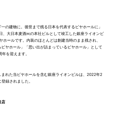
一の建物に。後世まで残る日本を代表するビヤホールに」
８日、大日本麦酒㈱の本社ビルとして竣工した銀座ライオンビ
ビヤホールです。内装のほとんどは創建当時のまま残され、
るビヤホール」「思い出が詰まっているビヤホール」として
周年を迎えます。
れた当ビヤホールを含む銀座ライオンビルは、2022年2
に登録されました。
目店