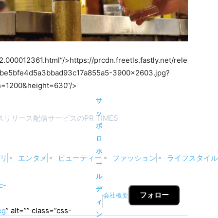
02.000012361.html“/>
https://prcdn.freetls.fastly.net/rele
5be5bfe4d5a3bbad93c17a855a5-3900×2603.jpg?
h=1200&height=630“/>
サ
ッ
リリース配信サービスのPR TIMES
ポ
ロ
ホ
リ
エンタメ
ビューティー
ファッション
ライフスタイル
ー
ル
c-
デ
フォロー
会社概要
ィ
eg
” alt=”” class=”css-
ン