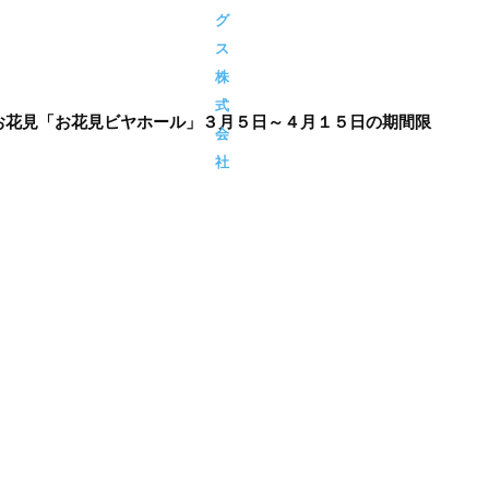
グ
ス
株
式
お花見「お花見ビヤホール」３月５日～４月１５日の期間限
会
社