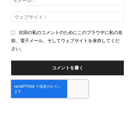
メ
：
ー
ウ
ル
ェ
：
ブ
次回の私のコメントのためにこのブラウザに私の名
サ
前、電子メール、そしてウェブサイトを保存してくだ
イ
さい。
ト
：