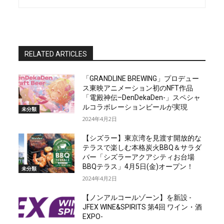
RELATED ARTICLES
「GRANDLINE BREWING」プロデュー
ス東映アニメーション初のNFT作品
「電殿神伝–DenDekaDen-」スペシャ
ルコラボレーションビールが実現
未分類
2024年4月2日
【シズラー】東京湾を見渡す開放的な
テラスで楽しむ本格炭火BBQ＆サラダ
バー「シズラーアクアシティお台場
BBQテラス」4月5日(金)オープン！
未分類
2024年4月2日
【ノンアルコールゾーン】を新設 -
JFEX WINE&SPIRITS 第4回 ワイン・酒
EXPO-