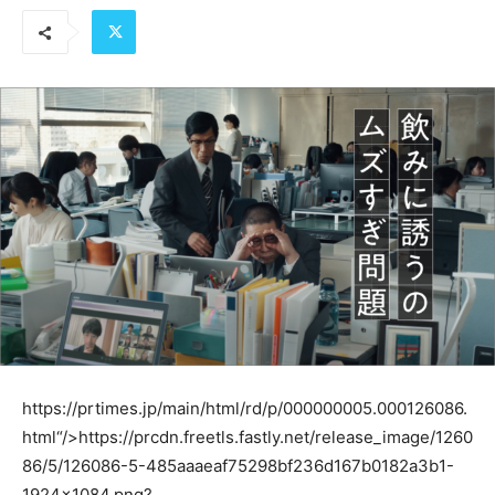
https://prtimes.jp/main/html/rd/p/000000005.000126086.
html“/>
https://prcdn.freetls.fastly.net/release_image/1260
86/5/126086-5-485aaaeaf75298bf236d167b0182a3b1-
1924×1084.png?