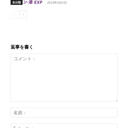
未分類
2024年4月2日
返事を書く
コ
名
メ
前
ン
：
E
ト