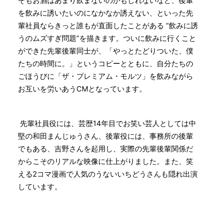
そもお酒はあまり飲まないのかもしれないなど、後輩
を飲みに誘いたいのになかなか誘えない、といった先
輩社員ならきっと誰もが直面したことがある “飲みに誘
うのムズすぎ問題”を描きます。ついに飲みに行くこと
ができた先輩後輩同士が、「やっとたどりついた、僕
たちの時間に。」というコピーとともに、自分たちの
ごほうびに「ザ・プレミアム・モルツ」を飲みながら
お互いを労いあうCMとなっています。
先輩社員役には、芸歴14年目でお笑い芸人としては中
堅の和田まんじゅうさん、後輩役には、事務所の後輩
でもある、吉野さんを起用し、実際の先輩後輩関係だ
からこそのリアルな映像に仕上がりました。また、笑
える2コマ漫画で人気のうないいちどうさんも隠れ出演
しています。