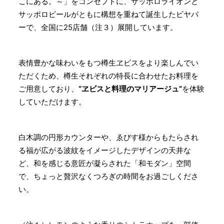
こにある。～」をコンセプトに、サッポロライオンと
サッポロビールがともに構想を重ねて誕生したビヤバ
ーで、全国に25店舗（注３）展開しています。
表情豊かな味わいをもつ樽生ヱビスをより楽しんでい
ただくため、樽生それぞれの特長に合わせたお料理を
ご用意しており、
“ヱビスと料理のマリアージュ”
を体験
していただけます。
白木調の円形カウンターや、ゑびす様からもたらされ
る福が広がる波紋をイメージしたデザインの天井な
ど、和を感じる意匠が凝らされた「和モダン」空間
で、ちょっと贅沢なくつろぎの時間をお過ごしくださ
い。