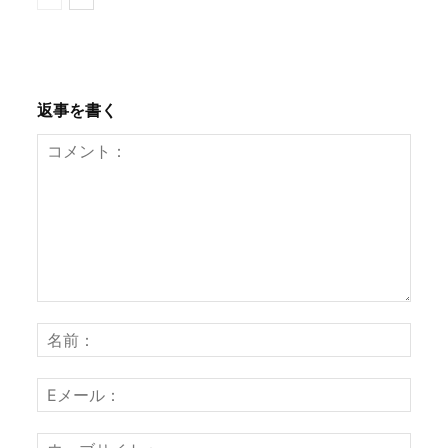
返事を書く
コ
名
メ
前
ン
：
E
ト
メ
：
ー
ウ