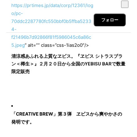
https://prtimes.jp/data/corp/12361/log
o/pc-
フォロー
70ddc2287780fc550bbf0b5ffba5233
4-
f21496b7d92866f81f5986045c6a86c
5.jpeg
” alt=”” class=”css-1ias2o0″/>
清涼感あふれる上質なヱビス。『ヱビス シトラスブラ
ン＜樽生＞』２月２０日から全国のYEBISU BARで数量
限定販売
「CREATIVE BREW」第３弾 ヱビスから爽やかさの
発明です。