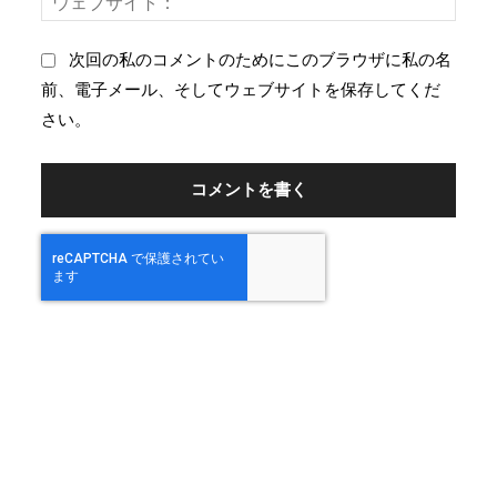
ル
ェ
：
ブ
次回の私のコメントのためにこのブラウザに私の名
サ
前、電子メール、そしてウェブサイトを保存してくだ
イ
さい。
ト
：