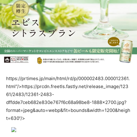
https://prtimes.jp/main/html/rd/p/000002483.000012361.
html“/>
https://prcdn.freetls.fastly.net/release_image/123
61/2483/12361-2483-
dffdde7ceb682e830e767f6c68a98be8-1888×2700.jpg?
format=jpeg&auto=webp&fit=bounds&width=1200&heigh
t=630“/>