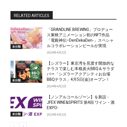
RELATED ARTICLES
「GRANDLINE BREWING」プロデュー
ス東映アニメーション初のNFT作品
「電殿神伝–DenDekaDen-」スペシャ
ルコラボレーションビールが実現
未分類
2024年4月2日
【シズラー】東京湾を見渡す開放的な
テラスで楽しむ本格炭火BBQ＆サラダ
バー「シズラーアクアシティお台場
BBQテラス」4月5日(金)オープン！
未分類
2024年4月2日
【ノンアルコールゾーン】を新設 -
JFEX WINE&SPIRITS 第4回 ワイン・酒
EXPO-
未分類
2024年4月2日