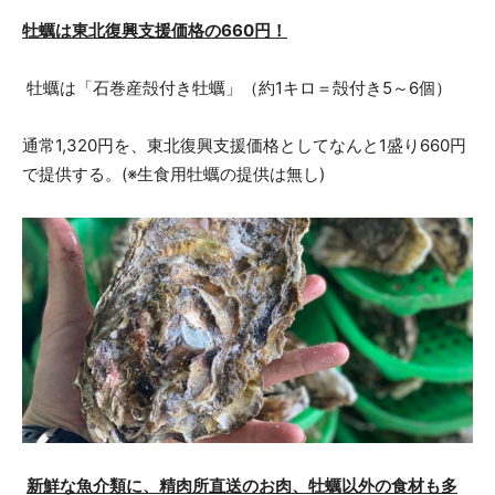
牡蠣は東北復興支援価格の660円！
牡蠣は「石巻産殻付き牡蠣」（約1キロ＝殻付き5～6個）
通常1,320円を、東北復興支援価格としてなんと1盛り660円
で提供する。(※生食用牡蠣の提供は無し)
新鮮な魚介類に、精肉所直送のお肉、牡蠣以外の食材も多