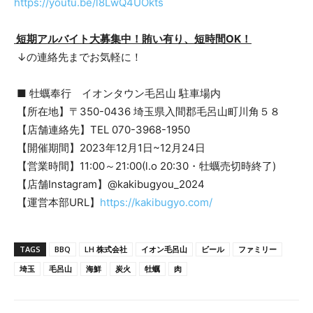
https://youtu.be/l8LwQ4UOkts
短期アルバイト大募集中！賄い有り、短時間OK！
↓の連絡先までお気軽に！
■ 牡蠣奉行 イオンタウン毛呂山 駐車場内
【所在地】〒350-0436 埼玉県入間郡毛呂山町川角５８
【店舗連絡先】TEL 070-3968-1950
【開催期間】2023年12月1日~12月24日
【営業時間】11:00～21:00(l.o 20:30・牡蠣売切時終了)
【店舗Instagram】@kakibugyou_2024
【運営本部URL】
https://kakibugyo.com/
TAGS
BBQ
LH 株式会社
イオン毛呂山
ビール
ファミリー
埼玉
毛呂山
海鮮
炭火
牡蠣
肉