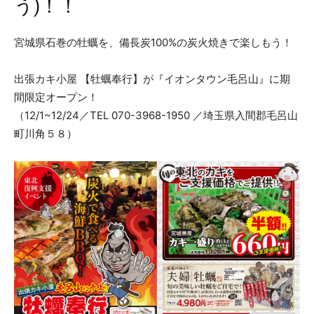
う)！！
宮城県石巻の牡蠣を、備長炭100%の炭火焼きで楽しもう！
出張カキ小屋 【牡蠣奉行】が『イオンタウン毛呂山』に期
間限定オープン！
（12/1~12/24／TEL 070-3968-1950 ／埼玉県入間郡毛呂山
町川角５８）