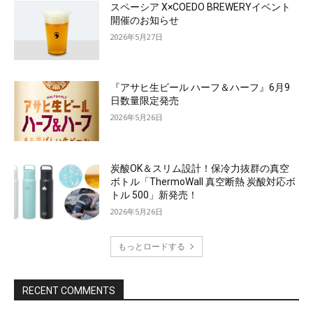
スペーシア X×COEDO BREWERYイベント
開催のお知らせ
2026年5月27日
『アサヒ生ビール ハーフ＆ハーフ』6月9
日数量限定発売
2026年5月26日
炭酸OK＆スリム設計！保冷力抜群の真空
ボトル「ThermoWall 真空断熱 炭酸対応ボ
トル 500」新発売！
2026年5月26日
もっとロードする
RECENT COMMENTS