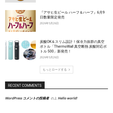
『アサヒ生ビール ハーフ＆ハーフ』6月9
日数量限定発売
2026年5月26日
炭酸OK＆スリム設計！保冷力抜群の真空
ボトル「ThermoWall 真空断熱 炭酸対応ボ
トル 500」新発売！
2026年5月26日
もっとロードする
RECENT COMMENTS
WordPress コメントの投稿者
Hello world!
の上