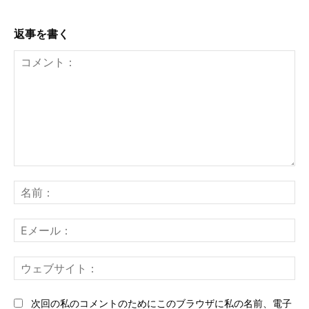
返事を書く
コ
メ
名
ン
前
ト：
E
メ
ー
ウ
ル
ェ
ブ
次回の私のコメントのためにこのブラウザに私の名前、電子
サ