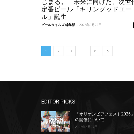
じまる。 未来に向けた、次世
定番ビール「キリングッドエー
ル」誕生
ビールタイムズ 編集部
-
2025年9月22日
...
1
2
3
6
EDITOR PICKS
「オリオンビアフェスト2026
の開催について
2026年5月27日