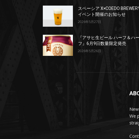
スペーシア X×COEDO BREWER
イベント開催のお知らせ
2026年5月27日
『アサヒ生ビール ハーフ＆ハ
フ』6月9日数量限定発売
2026年5月26日
AB
News
We p
stra
Cont