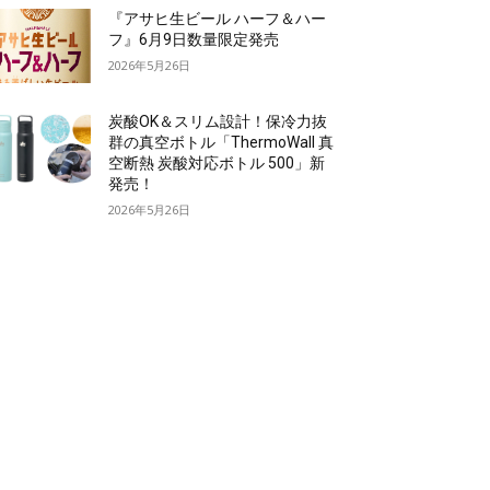
『アサヒ生ビール ハーフ＆ハー
フ』6月9日数量限定発売
2026年5月26日
炭酸OK＆スリム設計！保冷力抜
群の真空ボトル「ThermoWall 真
空断熱 炭酸対応ボトル 500」新
発売！
2026年5月26日