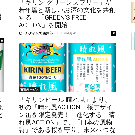
「キリン グリーンズフリー」が
若年層と新しいお酒の文化を共創
最
する、「GREEN’S FREE
ACTION」を開始
ビールタイムズ 編集部
-
2026年4月20日
0
0
商品サービス
ぶ
「キリンビール 晴れ風」より、
よ
初の「晴れ風ACTION」桜デザイ
と
ン缶を限定発売！ 進化する「晴
れ風ACTION」で、「日本の風物
詩」である桜を守り、未来へつな