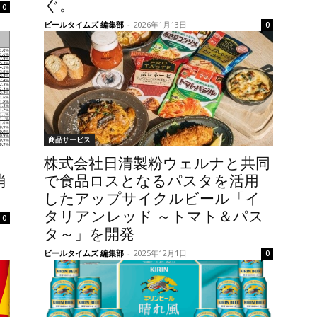
ぐ。
0
ビールタイムズ 編集部
-
2026年1月13日
0
商品サービス
株式会社日清製粉ウェルナと共同
消
で食品ロスとなるパスタを活用
したアップサイクルビール「イ
タリアンレッド ～トマト＆パス
0
タ～」を開発
ビールタイムズ 編集部
-
2025年12月1日
0