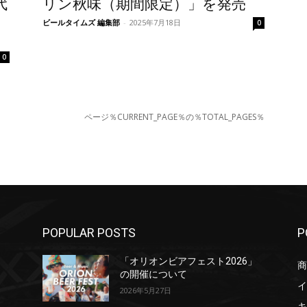
代
リン秋味（期間限定）」を発売
ビールタイムズ 編集部
-
2025年7月18日
0
0
ページ％CURRENT_PAGE％の％TOTAL_PAGES％
POPULAR POSTS
P
」
「オリオンビアフェスト2026」
商
の開催について
イ
2026年5月27日
キ