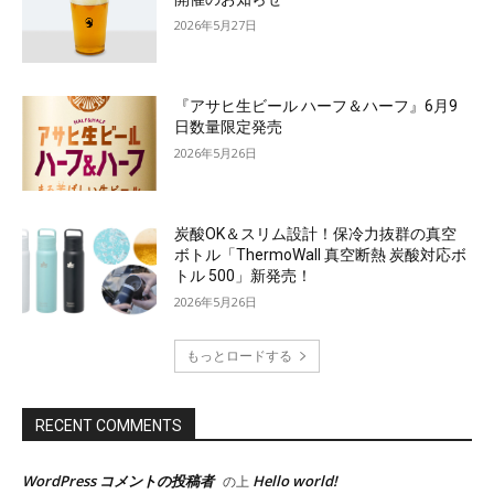
2026年5月27日
『アサヒ生ビール ハーフ＆ハーフ』6月9
日数量限定発売
2026年5月26日
炭酸OK＆スリム設計！保冷力抜群の真空
ボトル「ThermoWall 真空断熱 炭酸対応ボ
トル 500」新発売！
2026年5月26日
もっとロードする
RECENT COMMENTS
WordPress コメントの投稿者
Hello world!
の上