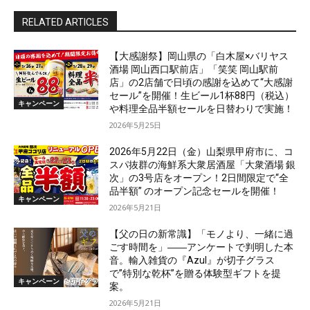
RELATED ARTICLES
【大感謝祭】岡山県の「白木屋×バリヤス
酒場 岡山西口駅前店」「笑笑 岡山駅前
店」の2店舗で日頃の感謝を込めて“大感謝
セール”を開催！生ビール1杯88円（税込）
キャンペーン
や料理全品半額セールを日替わりで実施！
2026年5月25日
2026年5月22日（金）山梨県甲府市に、コ
スパ抜群の海鮮系大衆居酒屋「大衆酒場 銀
次」の3号店をオープン！2日間限定で“全
品半額” のオープン記念セールを開催！
キャンペーン
2026年5月21日
【父の日の新常識】「モノより、一緒に過
ごす時間を」――アンケートで判明した本
音。輸入雑貨の『Azul』が切子グラス
で”特別な乾杯”を贈る体験型ギフトを提
キャンペーン
案。
2026年5月21日