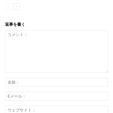
返事を書く
コ
メ
名
ン
前
ト：
E
メ
ー
ウ
ル