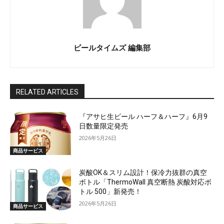
ビールタイムズ 編集部
RELATED ARTICLES
『アサヒ生ビール ハーフ＆ハーフ』6月9
日数量限定発売
2026年5月26日
商品サービス
炭酸OK＆スリム設計！保冷力抜群の真空
ボトル「ThermoWall 真空断熱 炭酸対応ボ
トル 500」新発売！
2026年5月26日
商品サービス