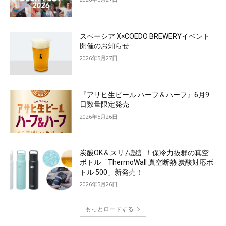
スペーシア X×COEDO BREWERYイベント
開催のお知らせ
2026年5月27日
『アサヒ生ビール ハーフ＆ハーフ』6月9
日数量限定発売
2026年5月26日
炭酸OK＆スリム設計！保冷力抜群の真空
ボトル「ThermoWall 真空断熱 炭酸対応ボ
トル 500」新発売！
2026年5月26日
もっとロードする