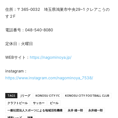
住所：〒365-0032 埼玉県鴻巣市中央29−1 クレアこうの
す２F
電話番号：048-540-8080
定休日：火曜日
WEBサイト：
https://nagominoya.jp/
instagram：
https://www.instagram.com/nagominoya_7538/
TAGS
Jリーグ
KONOSU CITY FC
KONOSU CITY FOOTBALL CLUB
クラフトビール
サッカー
ビール
一般社団法人スポーツによる地域活性機構
永井 雄一郎
永井雄一郎
浦和レッズ
鴻巣