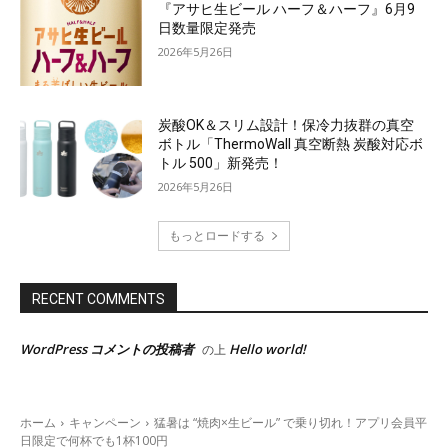
『アサヒ生ビール ハーフ＆ハーフ』6月9
日数量限定発売
2026年5月26日
炭酸OK＆スリム設計！保冷力抜群の真空
ボトル「ThermoWall 真空断熱 炭酸対応ボ
トル 500」新発売！
2026年5月26日
もっとロードする
RECENT COMMENTS
WordPress コメントの投稿者
Hello world!
の上