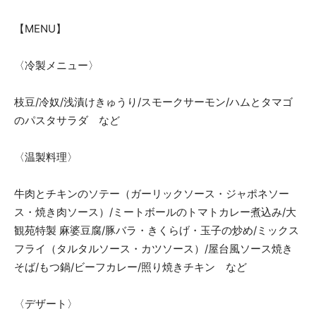
【MENU】
〈冷製メニュー〉
枝豆/冷奴/浅漬けきゅうり/スモークサーモン/ハムとタマゴ
のパスタサラダ など
〈温製料理〉
牛肉とチキンのソテー（ガーリックソース・ジャポネソー
ス・焼き肉ソース）/ミートボールのトマトカレー煮込み/大
観苑特製 麻婆豆腐/豚バラ・きくらげ・玉子の炒め/ミックス
フライ（タルタルソース・カツソース）/屋台風ソース焼き
そば/もつ鍋/ビーフカレー/照り焼きチキン など
〈デザート〉