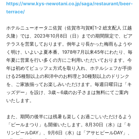
https://www.kys-newotani.co.jp/saga/restaurant/beer-
terrace/
ホテルニューオータニ佐賀（佐賀市与賀町1-2 総支配人 江越
久隆）では、2023年10月8日（日）までの期間限定で、ビア
テラスを営業しております。例年より長かった梅雨もようや
く明け、いよいよ夏本番。1978年7月以来45年にわたり、毎
年夏に営業を行い多くの方にご利用いただいております。今
年は初めてビュッフェ方式を取り入れ、ホテルシェフが手掛
ける25種類以上の和洋中のお料理と30種類以上のドリンク
を、ご家族揃ってお楽しみいただけます。毎週日曜日は「キ
ッズデー」を設け、3歳～6歳のお子さまは無料にてご案内
いたします。
また、期間の後半には残暑も楽しくお過ごしいただけるよう
「ビールまつり」も開催いたします。8月30日（水）は「キ
リンビールDAY」、9月6日（水）は「アサヒビールDAY」、