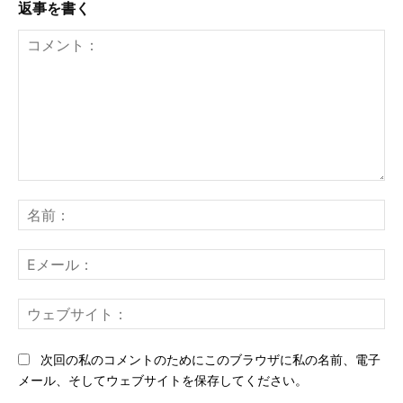
返事を書く
コ
メ
名
ン
前
ト：
E
メ
ー
ウ
ル
ェ
ブ
次回の私のコメントのためにこのブラウザに私の名前、電子
サ
メール、そしてウェブサイトを保存してください。
イ
ト