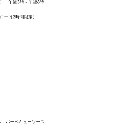
水） 午後3時～午後8時
ローは2時間限定）
ネ バーベキューソース