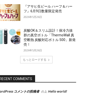
『アサヒ生ビール ハーフ＆ハー
フ』6月9日数量限定発売
2026年5月26日
炭酸OK＆スリム設計！保冷力抜
群の真空ボトル「ThermoWall 真
空断熱 炭酸対応ボトル 500」新発
売！
2026年5月26日
もっとロードする
RECENT COMMENTS
ordPress コメントの投稿者
Hello world!
の上