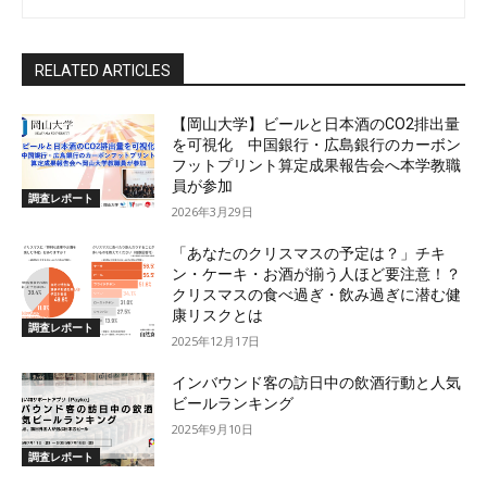
RELATED ARTICLES
【岡山大学】ビールと日本酒のCO2排出量
を可視化 中国銀行・広島銀行のカーボン
フットプリント算定成果報告会へ本学教職
員が参加
調査レポート
2026年3月29日
「あなたのクリスマスの予定は？」チキ
ン・ケーキ・お酒が揃う人ほど要注意！？
クリスマスの食べ過ぎ・飲み過ぎに潜む健
康リスクとは
調査レポート
2025年12月17日
インバウンド客の訪日中の飲酒行動と人気
ビールランキング
2025年9月10日
調査レポート