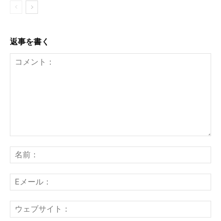
返事を書く
コ
メ
名
ン
前
ト：
E
メ
ー
ウ
ル
ェ