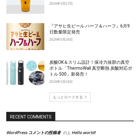
2026年5月27日
『アサヒ生ビール ハーフ＆ハーフ』6月9
日数量限定発売
2026年5月26日
炭酸OK＆スリム設計！保冷力抜群の真空
ボトル「ThermoWall 真空断熱 炭酸対応ボ
トル 500」新発売！
2026年5月26日
もっとロードする
RECENT COMMENTS
WordPress コメントの投稿者
Hello world!
の上