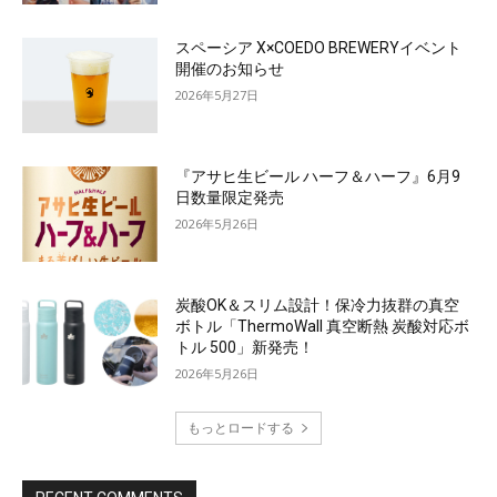
スペーシア X×COEDO BREWERYイベント
開催のお知らせ
2026年5月27日
『アサヒ生ビール ハーフ＆ハーフ』6月9
日数量限定発売
2026年5月26日
炭酸OK＆スリム設計！保冷力抜群の真空
ボトル「ThermoWall 真空断熱 炭酸対応ボ
トル 500」新発売！
2026年5月26日
もっとロードする