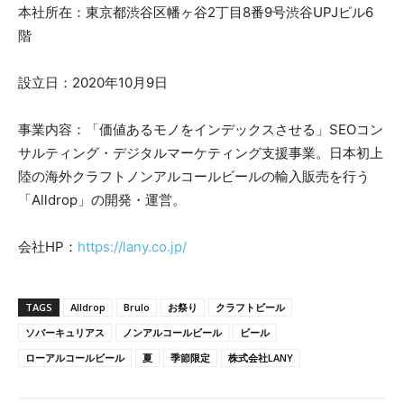
本社所在：東京都渋谷区幡ヶ谷2丁目8番9号渋谷UPJビル6
階
設立日：2020年10月9日
事業内容：「価値あるモノをインデックスさせる」SEOコン
サルティング・デジタルマーケティング支援事業。日本初上
陸の海外クラフトノンアルコールビールの輸入販売を行う
「Alldrop」の開発・運営。
会社HP：
https://lany.co.jp/
TAGS
Alldrop
Brulo
お祭り
クラフトビール
ソバーキュリアス
ノンアルコールビール
ビール
ローアルコールビール
夏
季節限定
株式会社LANY