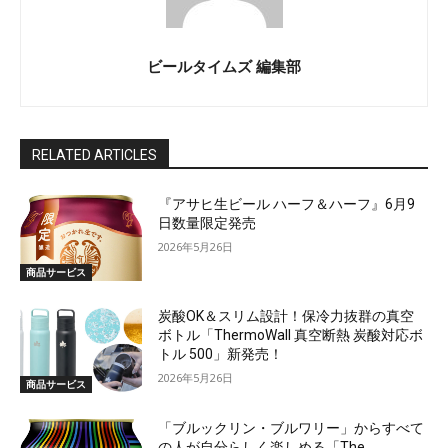
ビールタイムズ 編集部
RELATED ARTICLES
『アサヒ生ビール ハーフ＆ハーフ』6月9
日数量限定発売
2026年5月26日
商品サービス
炭酸OK＆スリム設計！保冷力抜群の真空
ボトル「ThermoWall 真空断熱 炭酸対応ボ
トル 500」新発売！
2026年5月26日
商品サービス
「ブルックリン・ブルワリー」からすべて
の人が自分らしく楽しめる「The