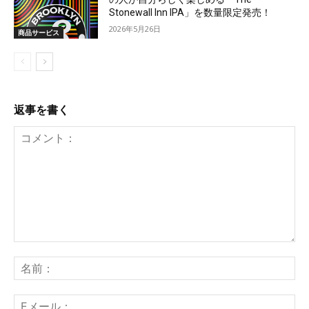
Stonewall Inn IPA」を数量限定発売！
2026年5月26日
商品サービス
返事を書く
コ
メ
名
ン
前
ト：
E