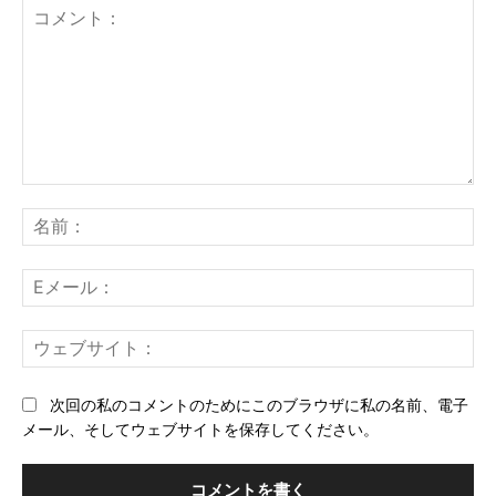
コ
メ
名
ン
前
ト：
E
メ
ー
ウ
ル
ェ
ブ
次回の私のコメントのためにこのブラウザに私の名前、電子
サ
メール、そしてウェブサイトを保存してください。
イ
ト