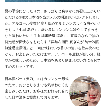
夏の季節にぴったりの、さっぱりと爽やかにお召し上がりい
ただける3種の日本酒を当ホテルの唎酒師がセレクトしまし
た。アルコール度数14度と低めで夏ミカンのような爽やかさ
をもつ「七田 夏純」、暑い夏にキンキンに冷やしてすっき
りと味わいたい「月山 純米吟醸 涼夏」、直汲みならではの
発泡感が爽快さをもたらす「酉与右衛門 夏ぎんが 純米吟醸
無濾過生原酒」と、3種の味わいや香りの違いを飲み比べな
がら、お楽しみいただけます。アルコール度数が低い分、軽
やかな味わいのため、日本酒をあまり飲まれない方にもおす
すめのセットです。
日本酒バー＜天乃川＞はカウンター形式
のため、おひとりさまでも気兼ねなくお
楽しみいただけ、お客様のお好みに合わ
せた日本酒をご提案しております。