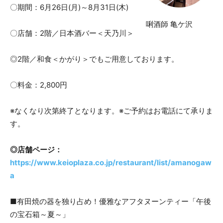
〇期間：6月26日(月)～8月31日(木)
唎酒師 亀ケ沢
〇店舗：2階／日本酒バー＜天乃川＞
◎2階／和食＜かがり＞でもご用意しております。
〇料金：2,800円
※なくなり次第終了となります。※ご予約はお電話にて承りま
す。
◎店舗ページ：
https://www.keioplaza.co.jp/restaurant/list/amanogaw
a
■有田焼の器を独り占め！優雅なアフタヌーンティー「午後
の宝石箱～夏～」