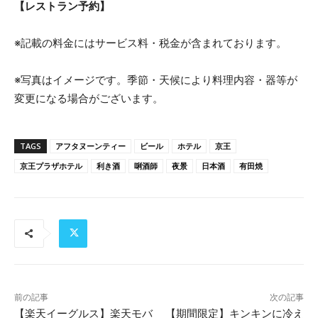
【レストラン予約】
※記載の料金にはサービス料・税金が含まれております。
※写真はイメージです。季節・天候により料理内容・器等が
変更になる場合がございます。
TAGS
アフタヌーンティー
ビール
ホテル
京王
京王プラザホテル
利き酒
唎酒師
夜景
日本酒
有田焼
前の記事
次の記事
【楽天イーグルス】楽天モバ
【期間限定】キンキンに冷え