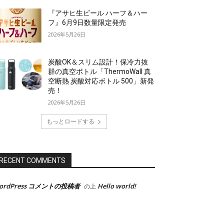
『アサヒ生ビール ハーフ＆ハー
フ』6月9日数量限定発売
2026年5月26日
炭酸OK＆スリム設計！保冷力抜
群の真空ボトル「ThermoWall 真
空断熱 炭酸対応ボトル 500」新発
売！
2026年5月26日
もっとロードする
RECENT COMMENTS
ordPress コメントの投稿者
Hello world!
の上