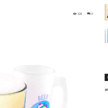
328
0
W