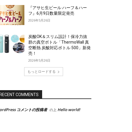
『アサヒ生ビール ハーフ＆ハー
フ』6月9日数量限定発売
2026年5月26日
炭酸OK＆スリム設計！保冷力抜
群の真空ボトル「ThermoWall 真
空断熱 炭酸対応ボトル 500」新発
売！
2026年5月26日
もっとロードする
RECENT COMMENTS
ordPress コメントの投稿者
Hello world!
の上