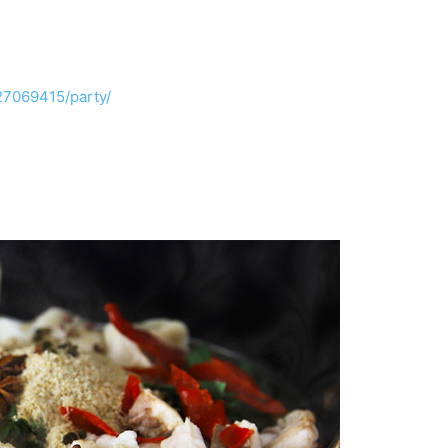
27069415/party/