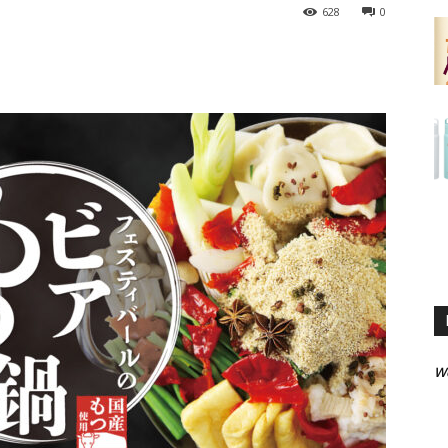
628
0
W