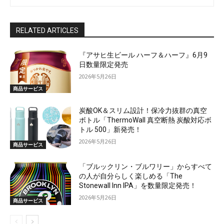
RELATED ARTICLES
『アサヒ生ビール ハーフ＆ハーフ』6月9
日数量限定発売
2026年5月26日
商品サービス
炭酸OK＆スリム設計！保冷力抜群の真空
ボトル「ThermoWall 真空断熱 炭酸対応ボ
トル 500」新発売！
2026年5月26日
商品サービス
「ブルックリン・ブルワリー」からすべて
の人が自分らしく楽しめる「The
Stonewall Inn IPA」を数量限定発売！
2026年5月26日
商品サービス