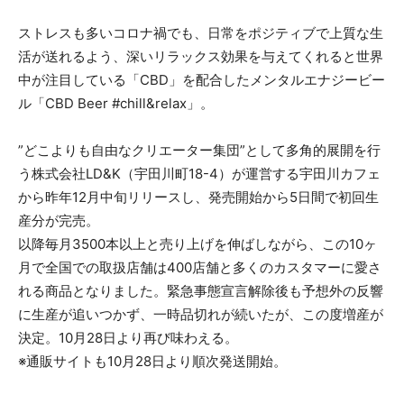
ストレスも多いコロナ禍でも、日常をポジティブで上質な生
活が送れるよう、深いリラックス効果を与えてくれると世界
中が注目している「CBD」を配合したメンタルエナジービー
ル「CBD Beer #chill&relax」。
”どこよりも自由なクリエーター集団”として多角的展開を行
う株式会社LD&K（宇田川町18-4）が運営する宇田川カフェ
から昨年12月中旬リリースし、発売開始から5日間で初回生
産分が完売。
以降毎月3500本以上と売り上げを伸ばしながら、この10ヶ
月で全国での取扱店舗は400店舗と多くのカスタマーに愛さ
れる商品となりました。緊急事態宣言解除後も予想外の反響
に生産が追いつかず、一時品切れが続いたが、この度増産が
決定。10月28日より再び味わえる。
※通販サイトも10月28日より順次発送開始。