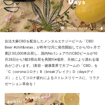
合法大麻CBDを配合したメンタルエナジービール「CBD
Beer #chill&relax」が昨年12月に発売開始してから10ヶ月で
累計30,000本出荷し、国内No.1シェア!?のCBDビールが10
月28日から1都3県出荷を再開!!(※場所、天候により遅れる場
合がございます。)美容・健康業界で大ブームの「CBD」を
「C（coronaコロナ）B（breakブレイク）D（daysデイ
ズ）」としてコロナ疲れによるストレスリリースに、リラク
ゼーション革命を！