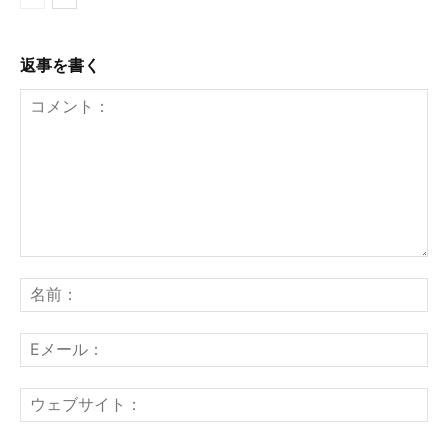
返事を書く
コ
メ
名
ン
前
ト：
E
メ
ー
ウ
ル
ェ
ブ