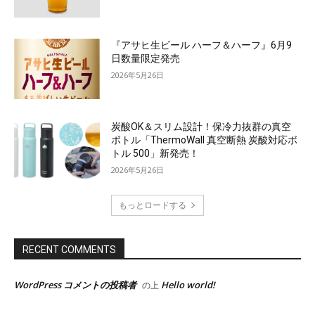
『アサヒ生ビール ハーフ＆ハーフ』6月9
日数量限定発売
2026年5月26日
炭酸OK＆スリム設計！保冷力抜群の真空
ボトル「ThermoWall 真空断熱 炭酸対応ボ
トル 500」新発売！
2026年5月26日
もっとロードする
RECENT COMMENTS
WordPress コメントの投稿者
Hello world!
の上