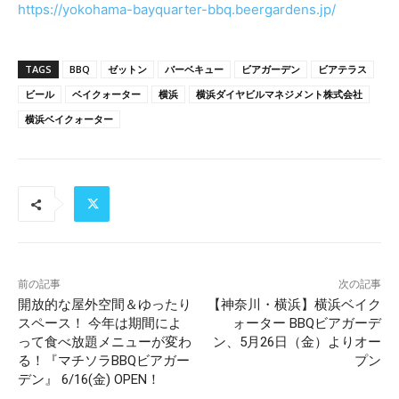
https://yokohama-bayquarter-bbq.beergardens.jp/
TAGS
BBQ
ゼットン
バーベキュー
ビアガーデン
ビアテラス
ビール
ベイクォーター
横浜
横浜ダイヤビルマネジメント株式会社
横浜ベイクォーター
前の記事
次の記事
開放的な屋外空間＆ゆったり
【神奈川・横浜】横浜ベイク
スペース！ 今年は期間によ
ォーター BBQビアガーデ
って食べ放題メニューが変わ
ン、5月26日（金）よりオー
る！『マチソラBBQビアガー
プン
デン』 6/16(金) OPEN！