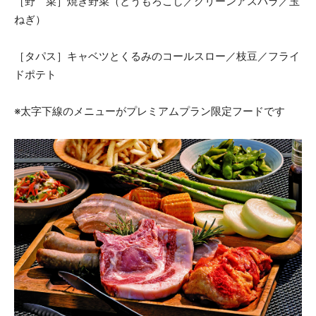
［野 菜］焼き野菜（とうもろこし／グリーンアスパラ／玉
ねぎ）
［タパス］キャベツとくるみのコールスロー／枝豆／フライ
ドポテト
※太字下線のメニューがプレミアムプラン限定フードです