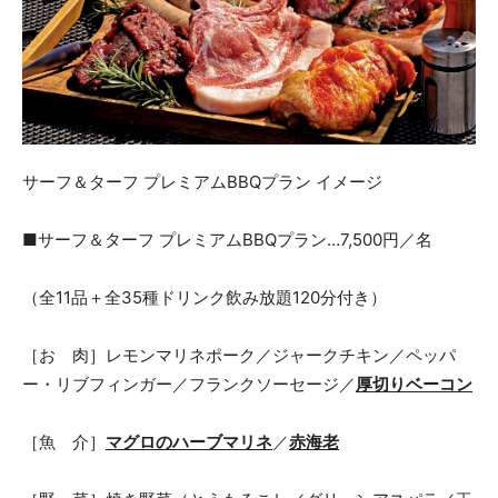
サーフ＆ターフ プレミアムBBQプラン イメージ
■サーフ＆ターフ プレミアムBBQプラン…7,500円／名
（全11品＋全35種ドリンク飲み放題120分付き）
［お 肉］レモンマリネポーク／ジャークチキン／ペッパ
ー・リブフィンガー／フランクソーセージ／
厚切りベーコン
［魚 介］
マグロのハーブマリネ
／
赤海老