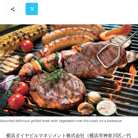
Assorted delicious grilled meat with vegetable over the coals on a barbecue
横浜ダイヤビルマネジメント株式会社（横浜市神奈川区／代