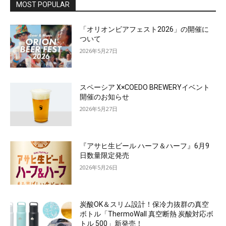
MOST POPULAR
「オリオンビアフェスト2026」の開催に
ついて
2026年5月27日
スペーシア X×COEDO BREWERYイベント
開催のお知らせ
2026年5月27日
『アサヒ生ビール ハーフ＆ハーフ』6月9
日数量限定発売
2026年5月26日
炭酸OK＆スリム設計！保冷力抜群の真空
ボトル「ThermoWall 真空断熱 炭酸対応ボ
トル 500」新発売！