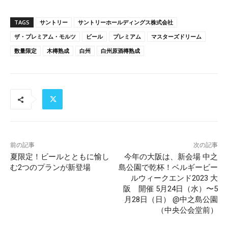
TAGS
サントリー
サントリーホールディングス株式会社
ザ・プレミアム・モルツ
ビール
プレミアム
マスターズドリーム
数量限定
木樽熟成
白州
白州原酒樽熟成
前の記事
次の記事
夏限定！ビールとともに愉し
今年の大阪は、新会場 中之
む2つのプランが新登場
島公園で乾杯！ベルギービー
ルウィークエンド2023 大
阪 開催 5月24日（水）〜5
月28日（日） @中之島公園
（中央公会堂前）