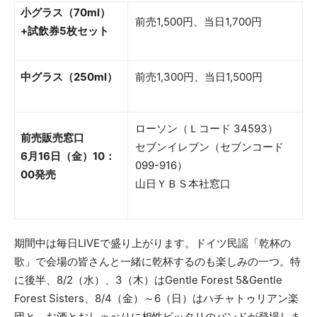
小グラス（70ml）
前売1,500円、当日1,700円
+試飲券5枚セット
中グラス（250ml）
前売1,300円、当日1,500円
ローソン（Ｌコード 34593）
前売販売窓口
セブンイレブン（セブンコード
6月16日（金）10：
099-916）
00発売
山日ＹＢＳ本社窓口
期間中は毎日LIVEで盛り上がります。ドイツ民謡「乾杯の
歌」で会場の皆さんと一緒に乾杯するのも楽しみの一つ。特
に後半、8/2（水）、3（木）はGentle Forest 5&Gentle
Forest Sisters、8/4（金）～6（日）はハチャトゥリアン楽
団と、お酒とおしゃべりに相性ピッタリのバンドが登場しま