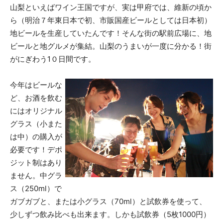
山梨といえばワイン王国ですが、実は甲府では、維新の頃か
ら（明治７年東日本で初、市販国産ビールとしては日本初）
地ビールを生産していたんです！そんな街の駅前広場に、地
ビールと地グルメが集結。山梨のうまいが一度に分かる！街
がにぎわう1０日間です。
今年はビールな
ど、お酒を飲む
にはオリジナル
グラス（小また
は中）の購入が
必要です！デポ
ジット制はあり
ません。中グラ
ス（250ml）で
ガブガブと、または小グラス（70ml）と試飲券を使って、
少しずつ飲み比べも出来ます。しかも試飲券（5枚1000円）