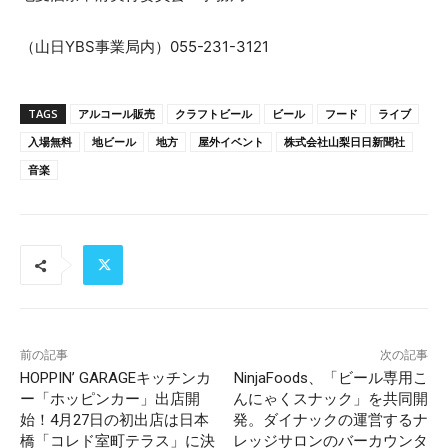
（山日YBS事業局内）055-231-3121
TAGS
アルコール販売
クラフトビール
ビール
フード
ライブ
入場無料
地ビール
地方
屋外イベント
株式会社山梨日日新聞社
音楽
前の記事
次の記事
HOPPIN’ GARAGEキッチンカ
NinjaFoods、「ビール専用こ
ー「ホッピンカー」出店開
んにゃくスナック」を共同開
始！4月27日の初出店は日本
発。ダイナックの運営するナ
橋「コレド室町テラス」に決
レッジサロンのバーカウンタ