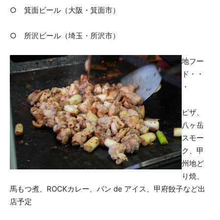
○ 箕面ビール（大阪・箕面市）
○ 所沢ビール（埼玉・所沢市）
地フー
ド・・
・
ピザ、
八ヶ岳
スモー
ク、甲
州地ど
り焼、
馬もつ煮、ROCKカレー、パン de アイス、甲府餃子など出
店予定