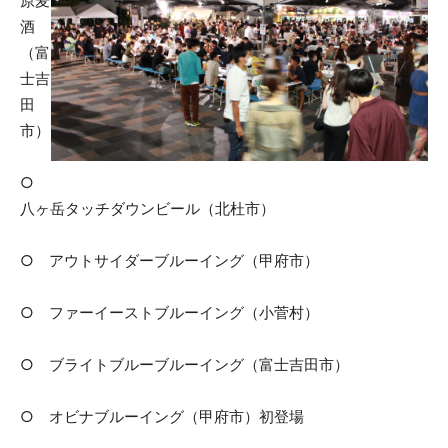
原麦
酒
（富
士吉
田
市）
○
八ヶ岳タッチダウンビール（北杜市）
○ アウトサイダーブルーイング（甲府市）
○ ファーイーストブルーイング（小菅村）
○ ブライトブルーブルーイング（富士吉田市）
○ オビナブルーイング（甲府市）初登場