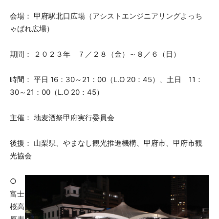
会場： 甲府駅北口広場（アシストエンジニアリングよっち
ゃばれ広場）
期間： ２０２３年 ７／２８（金）～８／６（日）
時間： 平日 16：30～21：00（L.O 20：45）、土日 11：
30～21：00（L.O 20：45）
主催： 地麦酒祭甲府実行委員会
後援： 山梨県、やまなし観光推進機構、甲府市、甲府市観
光協会
○
富士
桜高