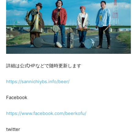
詳細は公式HPなどで随時更新します
https://sannichiybs.info/beer/
Facebook
https://www.facebook.com/beerkofu/
twitter