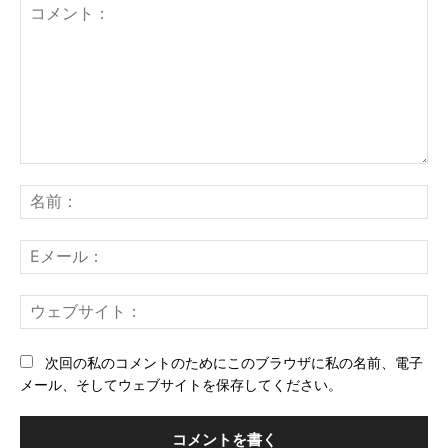
コ
メ
名
ン
前
ト：
E
メ
ー
ウ
ル
ェ
ブ
次回の私のコメントのためにこのブラウザに私の名前、電子
サ
メール、そしてウェブサイトを保存してください。
イ
ト