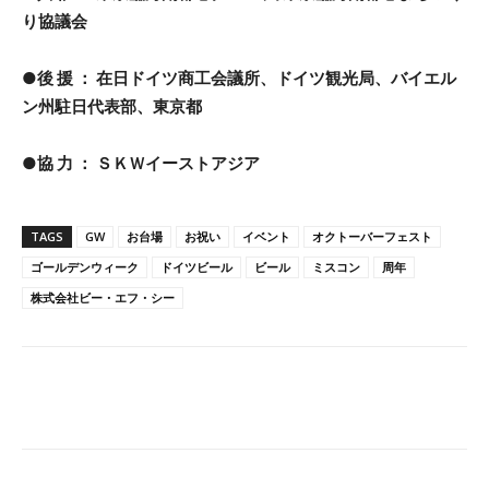
り協議会
●後 援 ： 在日ドイツ商工会議所、ドイツ観光局、バイエル
ン州駐日代表部、東京都
●協 力 ： ＳＫＷイーストアジア
TAGS
GW
お台場
お祝い
イベント
オクトーバーフェスト
ゴールデンウィーク
ドイツビール
ビール
ミスコン
周年
株式会社ビー・エフ・シー