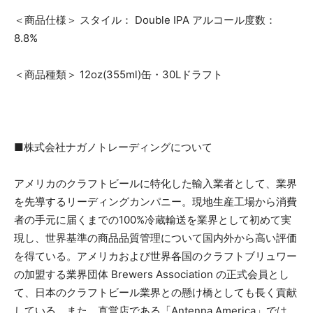
＜商品仕様＞ スタイル： Double IPA アルコール度数：
8.8%
＜商品種類＞ 12oz(355ml)⽸・30Lドラフト
■株式会社ナガノトレーディングについて
アメリカのクラフトビールに特化した輸⼊業者として、業界
を先導するリーディングカンパニー。現地⽣産⼯場から消費
者の⼿元に届くまでの100%冷蔵輸送を業界として初めて実
現し、世界基準の商品品質管理について国内外から⾼い評価
を得ている。アメリカおよび世界各国のクラフトブリュワー
の加盟する業界団体 Brewers Association の正式会員とし
て、⽇本のクラフトビール業界との懸け橋としても⻑く貢献
している。また、直営店である「Antenna America」では、