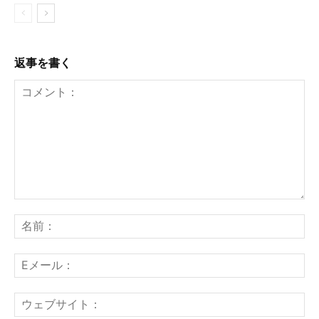
返事を書く
コ
メ
名
ン
前
ト：
E
メ
ー
ウ
ル
ェ