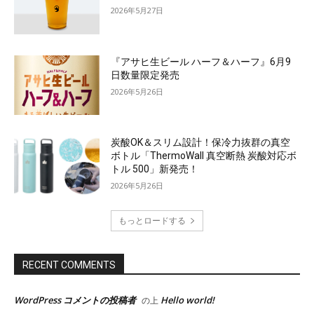
2026年5月27日
『アサヒ生ビール ハーフ＆ハーフ』6月9
日数量限定発売
2026年5月26日
炭酸OK＆スリム設計！保冷力抜群の真空
ボトル「ThermoWall 真空断熱 炭酸対応ボ
トル 500」新発売！
2026年5月26日
もっとロードする
RECENT COMMENTS
WordPress コメントの投稿者
Hello world!
の上