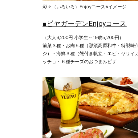
彩々（いろいろ）Enjoyコース※イメージ
■ビヤガーデンEnjoyコース
（大人6,200円 小学生～19歳5,200円）
前菜３種・お肉５種（那須高原和牛・特製味
ジ）・海鮮３種（殻付き帆立・エビ・ヤリイ
ッチョ・６種チーズのおつまみピザ