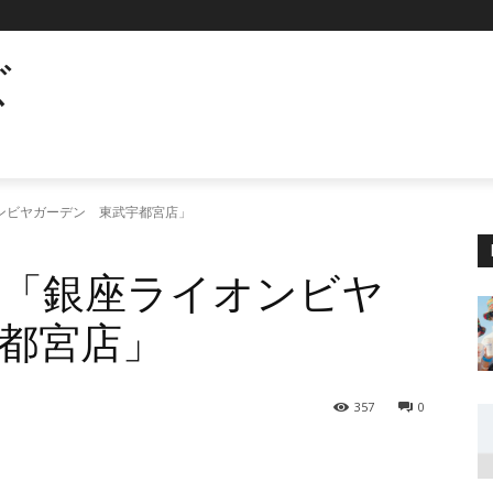
ズ
ンビヤガーデン 東武宇都宮店」
ン「銀座ライオンビヤ
都宮店」
357
0