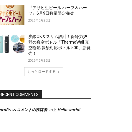
『アサヒ生ビール ハーフ＆ハー
フ』6月9日数量限定発売
2026年5月26日
炭酸OK＆スリム設計！保冷力抜
群の真空ボトル「ThermoWall 真
空断熱 炭酸対応ボトル 500」新発
売！
2026年5月26日
もっとロードする
RECENT COMMENTS
ordPress コメントの投稿者
Hello world!
の上