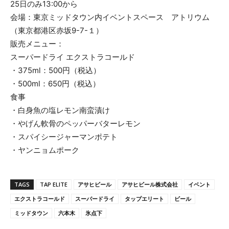
25日のみ13:00から
会場：東京ミッドタウン内イベントスペース アトリウム
（東京都港区赤坂9-7-１）
販売メニュー：
スーパードライ エクストラコールド
・375ml：500円（税込）
・500ml：650円（税込）
食事
・白身魚の塩レモン南蛮漬け
・やげん軟骨のペッパーバターレモン
・スパイシージャーマンポテト
・ヤンニョムポーク
TAGS
TAP ELITE
アサヒビール
アサヒビール株式会社
イベント
エクストラコールド
スーパードライ
タップエリート
ビール
ミッドタウン
六本木
氷点下