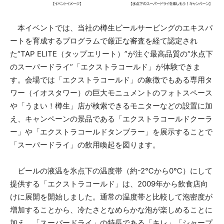
本イベントでは、当社の樽生ビールサービングのエキスパ
ートを育成するプログラムで厳正な審査を経て認定され
た“TAP ELITE（タップエリート）”が注ぐ最高品質の“氷点下
のスーパードライ”「エクストラコールド」が体験できま
す。会場では「エクストラコールド」の象徴でもある専用タ
ワー（イオスタワー）の巨大モニュメントのフォトスペース
や「うまい！樽生」店が検索できるモニターなどの設置に加
え、キャンペーンの景品である「エクストラコールドクーラ
ー」や「エクストラコールドタンブラー」を展示することで
「スーパードライ」の飲用喚起を図ります。
ビールの液温を氷点下の温度帯（約-2℃から0℃）にして
提供する「エクストラコールド」は、2009年から飲食店向
けに展開を開始しました。通常の温度帯と比較して泡密度が
増加することから、冷たさとなめらかな泡が楽しめることに
加え、「スーパードライ」の特長である「キレ」「シャープ