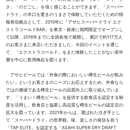
さ」「のどごし」を強く感じることができます。「スーパー
ドライ」の辛口を驚きのうまさで体験していただくための情
報発信拠点として、2010年に『アサヒスーパードライ エク
ストラコールドBAR』を東京・銀座に期間限定でオープンし
て以降、2016年までに全国各地で展開し、累計で約117万人
のお客さまに来店いただきました。今回のイベントを通じ
て、「エクストラコールド」をまだ体験したことがない若年
層を中心に飲用喚起を図ります。
アサヒビールでは「外食の際においしい樽生ビールが飲み
たい」というお客さまのニーズにお応えするため、外食なら
ではの価値である樽生ビールの品質向上に取り組んでいま
す。「うまい！樽生ビール」を提供する飲食店を認定する制
度を活用し、飲食店と協業し高品質な樽生ビールの認定店の
拡大を図っています。2021年からは、選ばれた注ぎ手とし
て「スーパードライ」の世界観、味、楽しさの発信を担う
「TAP ELITE」を認定する「ASAHI SUPER DRY DRAFT