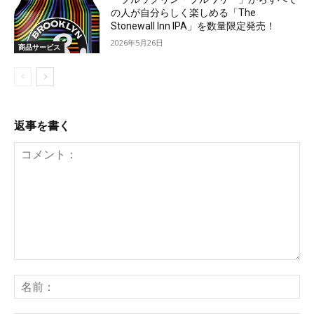
の人が自分らしく楽しめる「The
Stonewall Inn IPA」を数量限定発売！
2026年5月26日
商品サービス
返事を書く
コ
メ
名
ン
前
ト：