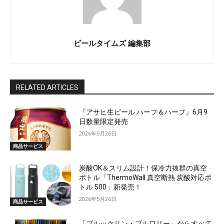
ビールタイムズ 編集部
RELATED ARTICLES
『アサヒ生ビール ハーフ＆ハーフ』6月9
日数量限定発売
2026年5月26日
商品サービス
炭酸OK＆スリム設計！保冷力抜群の真空
ボトル「ThermoWall 真空断熱 炭酸対応ボ
トル 500」新発売！
2026年5月26日
商品サービス
「ブルックリン・ブルワリー」からすべて