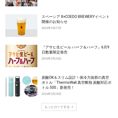
スペーシア X×COEDO BREWERYイベント
開催のお知らせ
2026年5月27日
『アサヒ生ビール ハーフ＆ハーフ』6月9
日数量限定発売
2026年5月26日
炭酸OK＆スリム設計！保冷力抜群の真空
ボトル「ThermoWall 真空断熱 炭酸対応ボ
トル 500」新発売！
2026年5月26日
もっとロードする