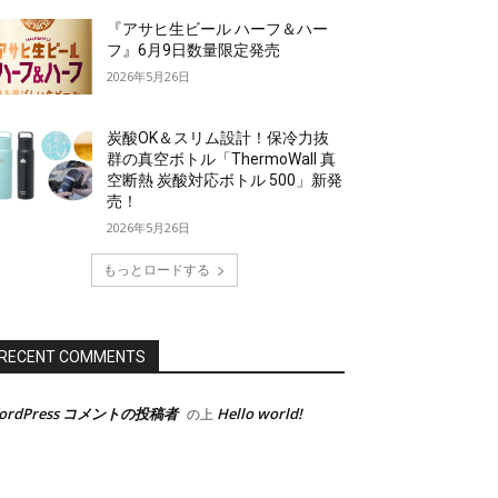
『アサヒ生ビール ハーフ＆ハー
フ』6月9日数量限定発売
2026年5月26日
炭酸OK＆スリム設計！保冷力抜
群の真空ボトル「ThermoWall 真
空断熱 炭酸対応ボトル 500」新発
売！
2026年5月26日
もっとロードする
RECENT COMMENTS
ordPress コメントの投稿者
Hello world!
の上