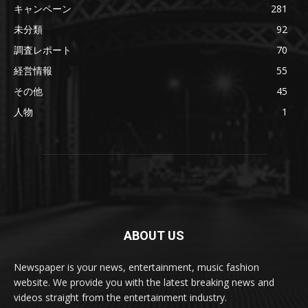
キャンペーン
281
未分類
92
調査レポート
70
経営情報
55
その他
45
人物
1
ABOUT US
Newspaper is your news, entertainment, music fashion
website. We provide you with the latest breaking news and
videos straight from the entertainment industry.