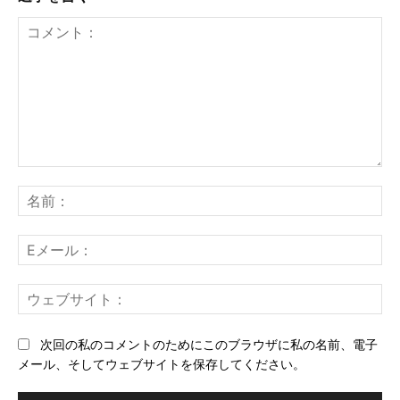
コ
メ
名
ン
前
ト：
E
メ
ー
ウ
ル
ェ
ブ
次回の私のコメントのためにこのブラウザに私の名前、電子
サ
メール、そしてウェブサイトを保存してください。
イ
ト