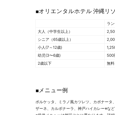
■オリエンタルホテル 沖縄リ
ラン
大人（中学生以上）
2,5
シニア（65歳以上）
2,0
小人(7～12歳)
1,2
幼児(3〜6歳)
500
2歳以下
無料
■メニュー例
ポルケッタ、ミラノ風カツレツ、カポナータ
ザーネ、カルボナーラ、神戸ハイカレー※など