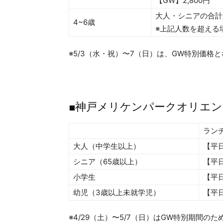
【GW】2,800円
大人・シニアの合計
4~6歳
※上記人数を超える場
※5/3（水・祝）〜7（日）は、GW特別価格
■神戸メリケンパークオリエ
ラン
大人（中学生以上）
【平日
シニア（65歳以上）
【平日
小学生
【平日
幼児（3歳以上未就学児）
【平日
※4/29（土）〜5/7（日）はGW特別期間