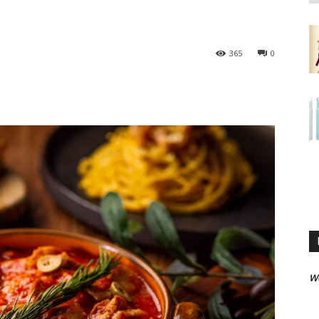
」
365
0
W