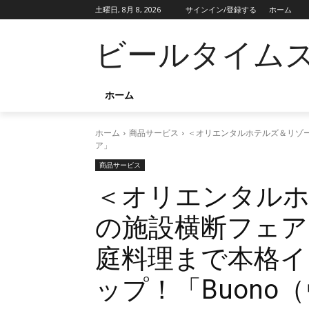
土曜日, 8月 8, 2026
サインイン/登録する
ホーム
ビールタイム
ホーム
ホーム
商品サービス
＜オリエンタルホテルズ＆リゾー
ア」
商品サービス
＜オリエンタル
の施設横断フェア
庭料理まで本格イ
ップ！「Buon