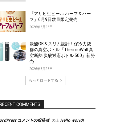
『アサヒ生ビール ハーフ＆ハー
フ』6月9日数量限定発売
2026年5月26日
炭酸OK＆スリム設計！保冷力抜
群の真空ボトル「ThermoWall 真
空断熱 炭酸対応ボトル 500」新発
売！
2026年5月26日
もっとロードする
RECENT COMMENTS
ordPress コメントの投稿者
Hello world!
の上