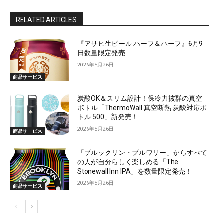
RELATED ARTICLES
『アサヒ生ビール ハーフ＆ハーフ』6月9
日数量限定発売
2026年5月26日
商品サービス
炭酸OK＆スリム設計！保冷力抜群の真空
ボトル「ThermoWall 真空断熱 炭酸対応ボ
トル 500」新発売！
2026年5月26日
商品サービス
「ブルックリン・ブルワリー」からすべて
の人が自分らしく楽しめる「The
Stonewall Inn IPA」を数量限定発売！
2026年5月26日
商品サービス