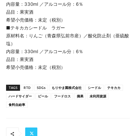
内容量：330ml ／アルコール分：6％
品目：果実酒
希望小売価格：未定（税別）
■テキカカシードル ラガー
原材料名：りんご（青森県弘前市産）／酸化防止剤（亜硫酸
塩）
内容量：330ml ／アルコール分：6％
品目：果実酒
希望小売価格：未定（税別）
TAGS
RTD
SDGs
もりやま園株式会社
シードル
テキカカ
ハードサイダー
ビール
フードロス
摘果
未利用資源
食料自給率