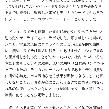
して8年越しでようやくシードルを製造可能な量を確保でき
るまでに成長し、収穫した果実をテキカカシードルのもろみ
にブレンドし、テキカカシードル ドルゴとなりました。
ドルゴにライチを連想した森山代表が次にやってみたいと
思ったのが、ライチとのコラボでした。寒さ厳しい北国のリ
ンゴと、常夏の楽園に育つライチの出会いは運命的で面白
い。無論、ライチは輸入に頼るしかありません。今まで青森
県産原料しか使ったことがなかったので、社内でいろいろな
意見も出ました。その結果、原料の約60％は摘果リンゴを使
っているため、テキカカシードルの強みである、未利用資源
に価値を与え、市場流通させる効果が期待できることには変
わりないことと、青森県産にこだわり過ぎて面白さが損なわ
れるのは逆にもったいないという結論に至り、輸入果汁でも
原料に使うことを決定致しました。
取引のある企業に問い合わせたところ、タイ産で添加物不