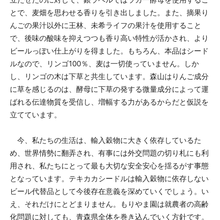
とで、麦畑を思わせる香りを引き出しました。また、摘果り
んごの果汁以外に王林、未希ライフの果汁を使用すること
で、後味の酸味を抑えつつも香り高い特性が活かされ、より
ビールっぽい仕上がりを得ました。もちろん、本品はシード
ルなので、リンゴ100％、麦は一切使っていません。しか
し、リンゴの木は下草と共生しています。森山はりんご成分
に草を感じるのは、酵母に下草の発する微量成分によって運
ばれる伝達物質を受信し、増幅する力があるからだと仮説を
立てています。
今、私たちの生活は、輸入穀物に大きく依存しているた
め、世界情勢に翻弄され、有事には外交問題の切り札にも利
用され、私たちにとって最も大切な安全安心を揺るがす事態
となっています。テキカカシードルは輸入穀物に依存しない
ビール代替品として今後存在意義を深めていくでしょう。い
え、それだけにとどまりません。もりやま園は就農者の高齢
化問題に対しても、青森県全体を巻き込んでいく方針です。