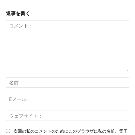
返事を書く
コ
メ
名
ン
前
ト：
E
メ
ー
ウ
ル
ェ
ブ
次回の私のコメントのためにこのブラウザに私の名前、電子
サ