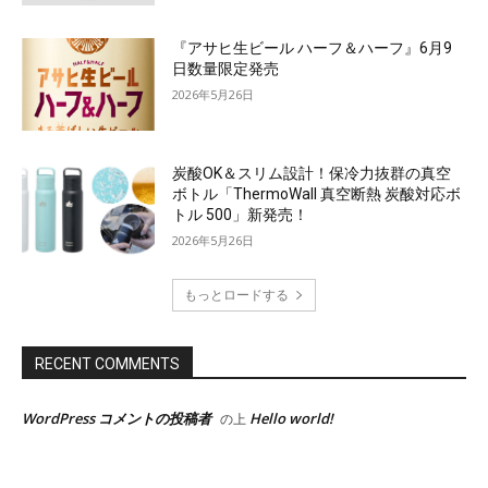
『アサヒ生ビール ハーフ＆ハーフ』6月9
日数量限定発売
2026年5月26日
炭酸OK＆スリム設計！保冷力抜群の真空
ボトル「ThermoWall 真空断熱 炭酸対応ボ
トル 500」新発売！
2026年5月26日
もっとロードする
RECENT COMMENTS
WordPress コメントの投稿者
Hello world!
の上