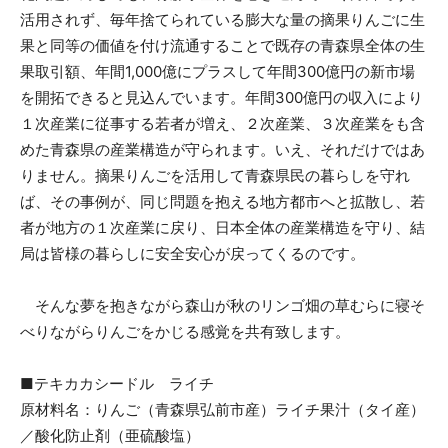
活用されず、毎年捨てられている膨大な量の摘果りんごに生
果と同等の価値を付け流通することで既存の青森県全体の生
果取引額、年間1,000億にプラスして年間300億円の新市場
を開拓できると見込んでいます。年間300億円の収入により
１次産業に従事する若者が増え、２次産業、３次産業をも含
めた青森県の産業構造が守られます。いえ、それだけではあ
りません。摘果りんごを活用して青森県民の暮らしを守れ
ば、その事例が、同じ問題を抱える地方都市へと拡散し、若
者が地方の１次産業に戻り、日本全体の産業構造を守り、結
局は皆様の暮らしに安全安心が戻ってくるのです。
そんな夢を抱きながら森山が秋のリンゴ畑の草むらに寝そ
べりながらりんごをかじる感覚を共有致します。
■テキカカシードル ライチ
原材料名：りんご（青森県弘前市産）ライチ果汁（タイ産）
／酸化防止剤（亜硫酸塩）