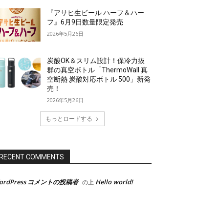
『アサヒ生ビール ハーフ＆ハー
フ』6月9日数量限定発売
2026年5月26日
炭酸OK＆スリム設計！保冷力抜
群の真空ボトル「ThermoWall 真
空断熱 炭酸対応ボトル 500」新発
売！
2026年5月26日
もっとロードする
RECENT COMMENTS
ordPress コメントの投稿者
Hello world!
の上