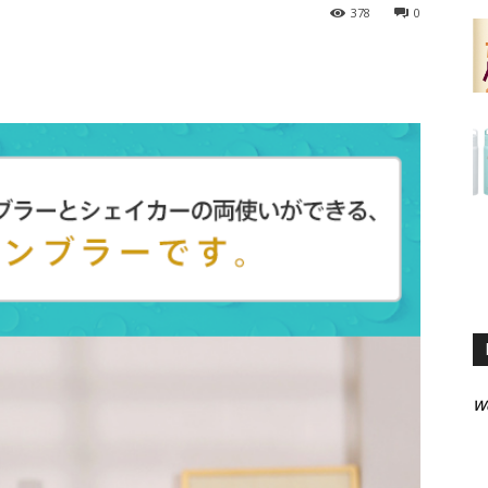
378
0
W