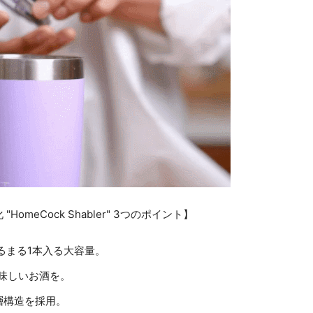
meCock Shabler" 3つのポイント】
まるまる1本入る大容量。
味しいお酒を。
層構造を採用。