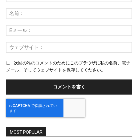
コ
メ
名
ン
前
ト：
E
メ
ー
ウ
ル
ェ
ブ
次回の私のコメントのためにこのブラウザに私の名前、電子
サ
メール、そしてウェブサイトを保存してください。
イ
ト
MOST POPULAR