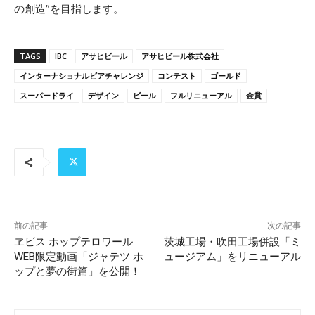
の創造”を目指します。
TAGS
IBC
アサヒビール
アサヒビール株式会社
インターナショナルビアチャレンジ
コンテスト
ゴールド
スーパードライ
デザイン
ビール
フルリニューアル
金賞
前の記事
次の記事
ヱビス ホップテロワール
茨城工場・吹田工場併設「ミ
WEB限定動画「ジャテツ ホ
ュージアム」をリニューアル
ップと夢の街篇」を公開！