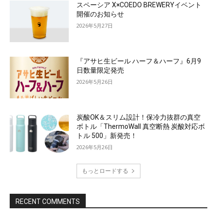
スペーシア X×COEDO BREWERYイベント
開催のお知らせ
2026年5月27日
『アサヒ生ビール ハーフ＆ハーフ』6月9
日数量限定発売
2026年5月26日
炭酸OK＆スリム設計！保冷力抜群の真空
ボトル「ThermoWall 真空断熱 炭酸対応ボ
トル 500」新発売！
2026年5月26日
もっとロードする
RECENT COMMENTS