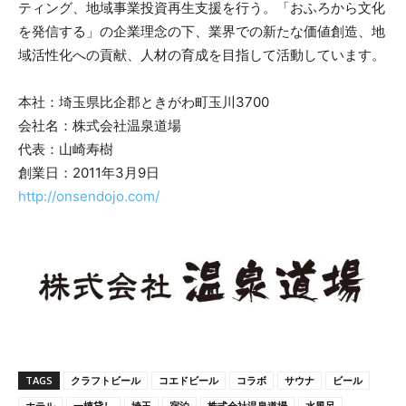
ティング、地域事業投資再生支援を行う。「おふろから文化
を発信する」の企業理念の下、業界での新たな価値創造、地
域活性化への貢献、人材の育成を目指して活動しています。
本社：埼玉県比企郡ときがわ町玉川3700
会社名：株式会社温泉道場
代表：山崎寿樹
創業日：2011年3月9日
http://onsendojo.com/
TAGS
クラフトビール
コエドビール
コラボ
サウナ
ビール
ホテル
一棟貸し
埼玉
宿泊
株式会社温泉道場
水風呂