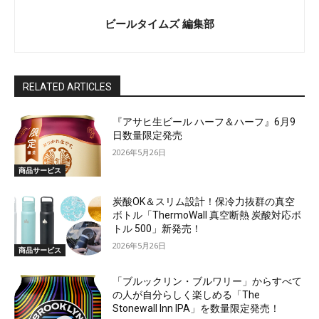
ビールタイムズ 編集部
RELATED ARTICLES
『アサヒ生ビール ハーフ＆ハーフ』6月9
日数量限定発売
2026年5月26日
商品サービス
炭酸OK＆スリム設計！保冷力抜群の真空
ボトル「ThermoWall 真空断熱 炭酸対応ボ
トル 500」新発売！
2026年5月26日
商品サービス
「ブルックリン・ブルワリー」からすべて
の人が自分らしく楽しめる「The
Stonewall Inn IPA」を数量限定発売！