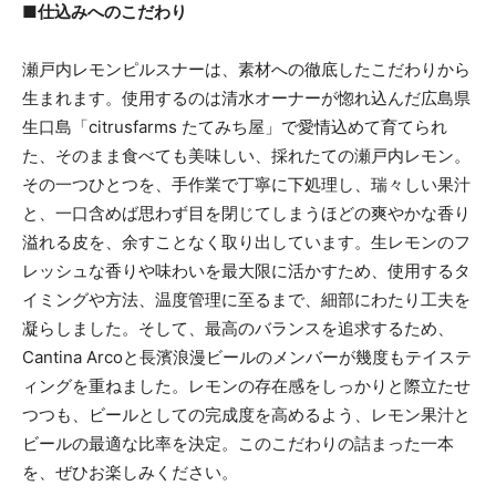
■仕込みへのこだわり
瀬戸内レモンピルスナーは、素材への徹底したこだわりから
生まれます。使用するのは清水オーナーが惚れ込んだ広島県
生口島「citrusfarms たてみち屋」で愛情込めて育てられ
た、そのまま食べても美味しい、採れたての瀬戸内レモン。
その一つひとつを、手作業で丁寧に下処理し、瑞々しい果汁
と、一口含めば思わず目を閉じてしまうほどの爽やかな香り
溢れる皮を、余すことなく取り出しています。生レモンのフ
レッシュな香りや味わいを最大限に活かすため、使用するタ
イミングや方法、温度管理に至るまで、細部にわたり工夫を
凝らしました。そして、最高のバランスを追求するため、
Cantina Arcoと長濱浪漫ビールのメンバーが幾度もテイステ
ィングを重ねました。レモンの存在感をしっかりと際立たせ
つつも、ビールとしての完成度を高めるよう、レモン果汁と
ビールの最適な比率を決定。このこだわりの詰まった一本
を、ぜひお楽しみください。