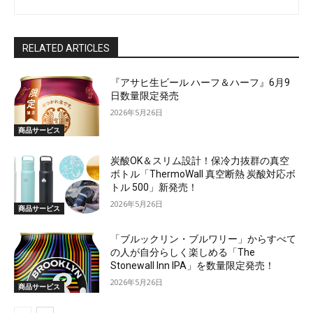
RELATED ARTICLES
『アサヒ生ビール ハーフ＆ハーフ』6月9
日数量限定発売
2026年5月26日
商品サービス
炭酸OK＆スリム設計！保冷力抜群の真空
ボトル「ThermoWall 真空断熱 炭酸対応ボ
トル 500」新発売！
2026年5月26日
商品サービス
「ブルックリン・ブルワリー」からすべて
の人が自分らしく楽しめる「The
Stonewall Inn IPA」を数量限定発売！
2026年5月26日
商品サービス