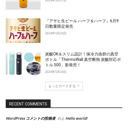
2026年5月27日
『アサヒ生ビール ハーフ＆ハーフ』6月9
日数量限定発売
2026年5月26日
炭酸OK＆スリム設計！保冷力抜群の真空
ボトル「ThermoWall 真空断熱 炭酸対応ボ
トル 500」新発売！
2026年5月26日
もっとロードする
RECENT COMMENTS
WordPress コメントの投稿者
Hello world!
の上