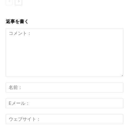
返事を書く
コ
メ
名
ン
前
ト：
E
メ
ー
ウ
ル
ェ