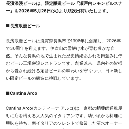
長濱浪漫ビールは、限定醸造ビール『瀬戸内レモンピルスナ
ー』を2026年5月26日(火)より順次出荷いたします。
■長濱浪漫ビール
長濱浪漫ビールは滋賀県長浜市で1996年に創業し、2026年
で30周年を迎えます。伊吹山の雪解け水が育む豊かな自
然。そんな長浜の地で生まれた歴史情緒あふれる街並みに佇
むビール工場併設レストランです。創業以来、県内外の皆様
から愛され続ける定番ビールの味わいを守りつつ、日々新し
い限定ビールの醸造に挑戦しています。
■Cantina Arco
Cantina Arco(カンティーナ アルコ)は、京都の蛸薬師通麩屋
町に店を構える大人気のイタリアンです。幼い頃から料理に
興味を持ち、南イタリアのソレントで修業した清水オーナー