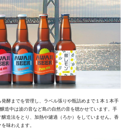
ら発酵までを管理し、ラベル張りや瓶詰めまで１本１本手
、醸造中は波の音など島の自然の音を聴かせています。手
す醸造法をとり、加熱や濾過（ろか）をしていません。香
クを味わえます。