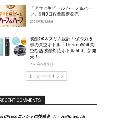
『アサヒ生ビール ハーフ＆ハー
フ』6月9日数量限定発売
2026年5月26日
炭酸OK＆スリム設計！保冷力抜
群の真空ボトル「ThermoWall 真
空断熱 炭酸対応ボトル 500」新発
売！
2026年5月26日
もっとロードする
RECENT COMMENTS
ordPress コメントの投稿者
Hello world!
の上