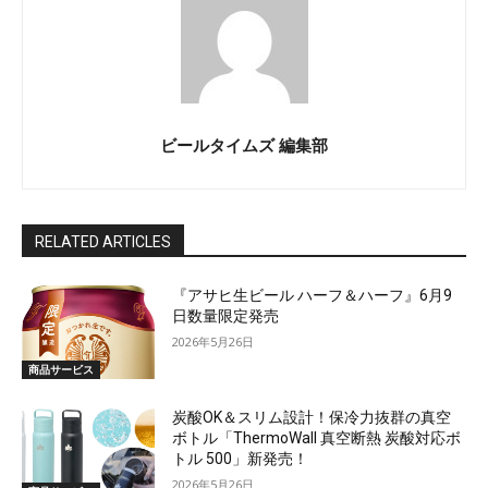
ビールタイムズ 編集部
RELATED ARTICLES
『アサヒ生ビール ハーフ＆ハーフ』6月9
日数量限定発売
2026年5月26日
商品サービス
炭酸OK＆スリム設計！保冷力抜群の真空
ボトル「ThermoWall 真空断熱 炭酸対応ボ
トル 500」新発売！
2026年5月26日