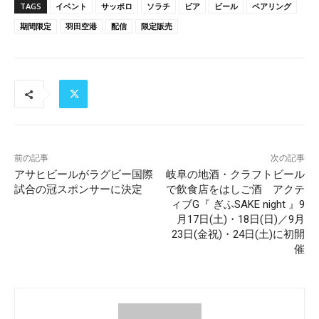
TAGS
イベント
サッポロ
ソラチ
ビア
ビール
ペアリング
期間限定
羽田空港
配信
限定販売
前の記事
次の記事
アサヒビールがラグビー国際
岐阜の地酒・クラフトビール
試合の冠スポンサーに決定
で飲食店をはしご酒 アクテ
ィブG『 ぎふSAKE night 』9
月17日(土)・18日(日)／9月
23日(金祝)・24日(土)に初開
催