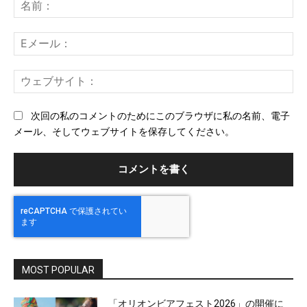
メ
名
ン
前
ト：
E
メ
ー
ウ
ル
ェ
ブ
次回の私のコメントのためにこのブラウザに私の名前、電子
サ
メール、そしてウェブサイトを保存してください。
イ
ト
MOST POPULAR
「オリオンビアフェスト2026」の開催に