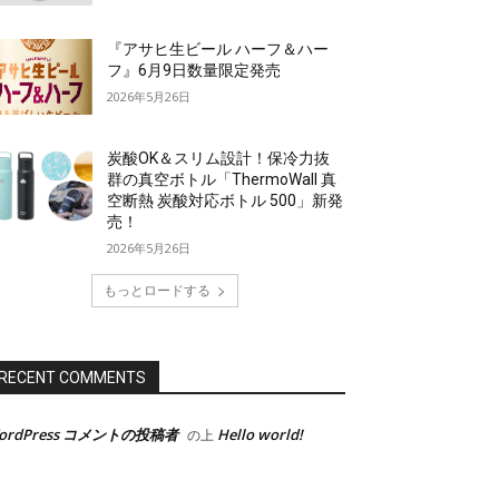
『アサヒ生ビール ハーフ＆ハー
フ』6月9日数量限定発売
2026年5月26日
炭酸OK＆スリム設計！保冷力抜
群の真空ボトル「ThermoWall 真
空断熱 炭酸対応ボトル 500」新発
売！
2026年5月26日
もっとロードする
RECENT COMMENTS
ordPress コメントの投稿者
Hello world!
の上