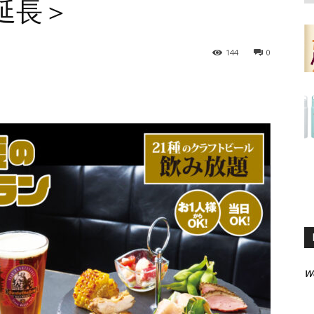
で延長＞
144
0
W