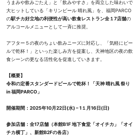
うまみや飲みごたえ」と「飲みやすさ」を両立した味わいで
大ヒットしている「キリンビール 晴れ風」を、福岡PARCO
の
駅チカ好立地の利便性が高い飲食レストラン全１7店舗
の
アルコールメニューとして一斉に推奨。
アフター５の夜のちょい飲みニーズに対応し、「気軽にビー
ルで乾杯！」といった楽しみ方を提案し、天神地区の夜の飲
食シーンの更なる活性化を促進していきます。
【概要】
令和の定番スタンダードビールで乾杯！「天神 晴れ風 祭り
in 福岡PARCO」
開催期間：2025年10月22日(水) – 1１月16日(日)
参加店舗：全17店舗（本館B1F 地下食堂「オイチカ」「オイ
チカ横丁」、新館B2Fの各店）