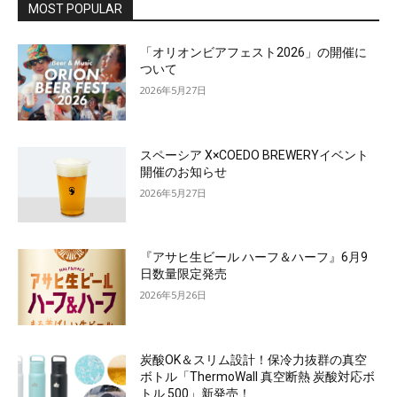
MOST POPULAR
「オリオンビアフェスト2026」の開催に
ついて
2026年5月27日
スペーシア X×COEDO BREWERYイベント
開催のお知らせ
2026年5月27日
『アサヒ生ビール ハーフ＆ハーフ』6月9
日数量限定発売
2026年5月26日
炭酸OK＆スリム設計！保冷力抜群の真空
ボトル「ThermoWall 真空断熱 炭酸対応ボ
トル 500」新発売！