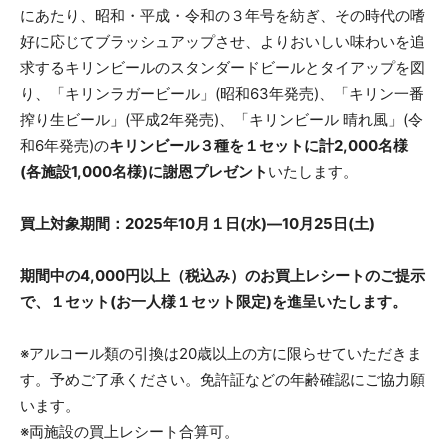
にあたり、昭和・平成・令和の３年号を紡ぎ、その時代の嗜
好に応じてブラッシュアップさせ、よりおいしい味わいを追
求するキリンビールのスタンダードビールとタイアップを図
り、「キリンラガービール」(昭和63年発売)、「キリン一番
搾り生ビール」(平成2年発売)、「キリンビール 晴れ風」(令
和6年発売)の
キリンビール３種を１セットに計2,000名様
(各施設1,000名様)に謝恩プレゼント
いたします。
買上対象期間：2025年10月１日(水)―10月25日(土)
期間中の4,000円以上（税込み）のお買上レシートのご提示
で、１セット(お一人様１セット限定)を進呈いたします。
※アルコール類の引換は20歳以上の方に限らせていただきま
す。予めご了承ください。免許証などの年齢確認にご協力願
います。
※両施設の買上レシート合算可。