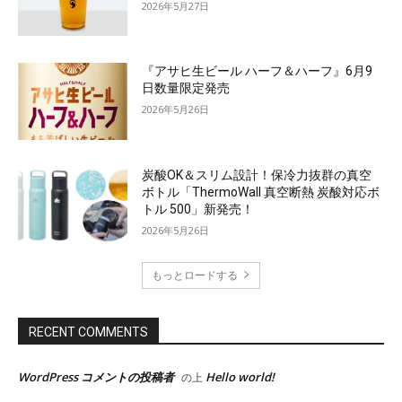
2026年5月27日
『アサヒ生ビール ハーフ＆ハーフ』6月9
日数量限定発売
2026年5月26日
炭酸OK＆スリム設計！保冷力抜群の真空
ボトル「ThermoWall 真空断熱 炭酸対応ボ
トル 500」新発売！
2026年5月26日
もっとロードする
RECENT COMMENTS
WordPress コメントの投稿者
Hello world!
の上