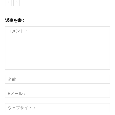
返事を書く
コ
メ
名
ン
前
ト：
E
メ
ー
ウ
ル
ェ