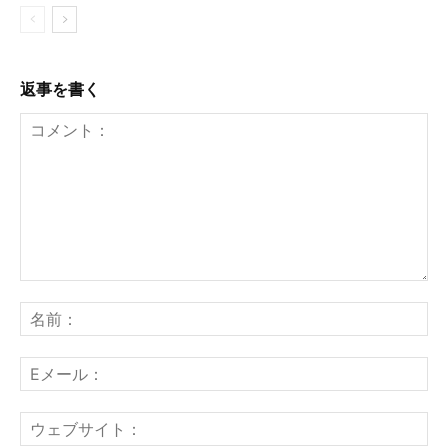
返事を書く
コ
メ
名
ン
前
ト：
E
メ
ー
ウ
ル
ェ