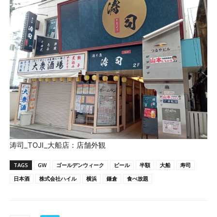
涛司_TOJI_大船店：店舗外観
TAGS
GW
ゴールデンウィーク
ビール
半額
大船
寿司
日本酒
株式会社ハイル
横浜
鎌倉
食べ放題