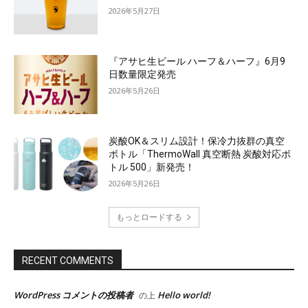
2026年5月27日
『アサヒ生ビール ハーフ＆ハーフ』6月9
日数量限定発売
2026年5月26日
炭酸OK＆スリム設計！保冷力抜群の真空
ボトル「ThermoWall 真空断熱 炭酸対応ボ
トル 500」新発売！
2026年5月26日
もっとロードする
RECENT COMMENTS
WordPress コメントの投稿者
Hello world!
の上