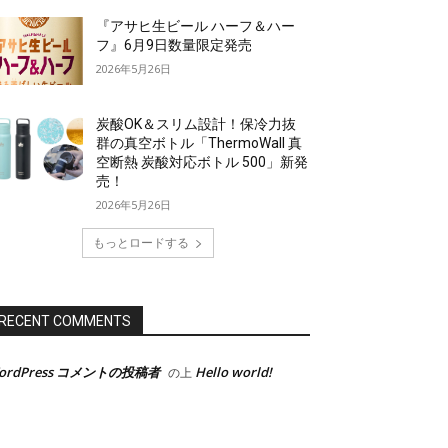
『アサヒ生ビール ハーフ＆ハー
フ』6月9日数量限定発売
2026年5月26日
炭酸OK＆スリム設計！保冷力抜
群の真空ボトル「ThermoWall 真
空断熱 炭酸対応ボトル 500」新発
売！
2026年5月26日
もっとロードする
RECENT COMMENTS
ordPress コメントの投稿者
Hello world!
の上