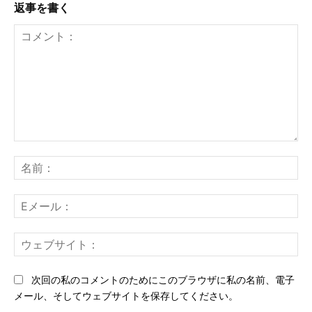
返事を書く
コ
メ
名
ン
前
ト：
E
メ
ー
ウ
ル
ェ
ブ
次回の私のコメントのためにこのブラウザに私の名前、電子
サ
メール、そしてウェブサイトを保存してください。
イ