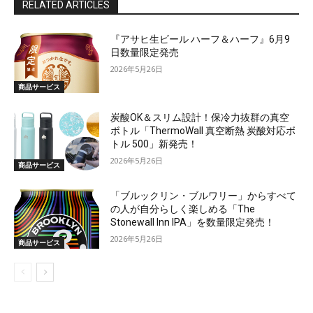
RELATED ARTICLES
『アサヒ生ビール ハーフ＆ハーフ』6月9
日数量限定発売
2026年5月26日
商品サービス
炭酸OK＆スリム設計！保冷力抜群の真空
ボトル「ThermoWall 真空断熱 炭酸対応ボ
トル 500」新発売！
2026年5月26日
商品サービス
「ブルックリン・ブルワリー」からすべて
の人が自分らしく楽しめる「The
Stonewall Inn IPA」を数量限定発売！
2026年5月26日
商品サービス