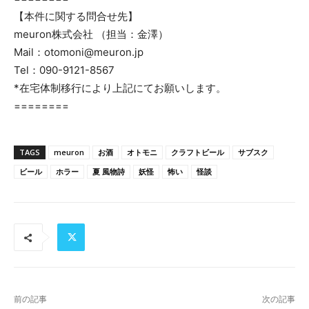
【本件に関する問合せ先】
meuron株式会社 （担当：金澤）
Mail：otomoni@meuron.jp
Tel：090-9121-8567
*在宅体制移行により上記にてお願いします。
========
TAGS
meuron
お酒
オトモニ
クラフトビール
サブスク
ビール
ホラー
夏 風物詩
妖怪
怖い
怪談
前の記事
次の記事