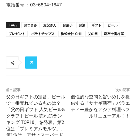
電話番号 ：03-6804-1647
TAGS
おつまみ
お父さん
お菓子
お酒
ギフト
ビール
プレゼント
ポテトチップス
株式会社 Grill
父の日
麻布十番杵屋
前の記事
次の記事
父の日ギフトの定番、ビール
個性的な空間と旨いめしを提
で一番売れているものは？
供する「サナギ新宿」バラエ
「父の日ギフト 人気ビール&
ティー豊かなアジア料理へフ
クラフトビール 売れ筋ラン
ルリニューアル！！
キング TOP10」を発表。第2
位は「プレミアムモルツ」、
第1位は「アサヒスーパード