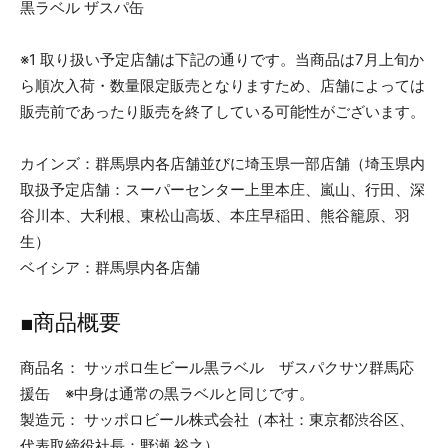
黒ラベル ザスパ缶
※1 取り扱い予定店舗は下記の通りです。当商品は7月上旬か
ら順次入荷・数量限定販売となりますため、店舗によっては
販売前であったり販売を終了している可能性がございます。
カインズ：群馬県内各店舗並びに埼玉県一部店舗（埼玉県内
取扱予定店舗：スーパーセンター上里本庄、嵐山、行田、深
谷川本、大利根、東松山高坂、本庄早稲田、熊谷籠原、羽
生）
ベイシア：群馬県内各店舗
■商品概要
商品名： サッポロ生ビール黒ラベル ザスパクサツ群馬応
援缶 ※中身は通常の黒ラベルと同じです。
製造元： サッポロビール株式会社（本社：東京都渋谷区、
代表取締役社長：野瀬 裕之）