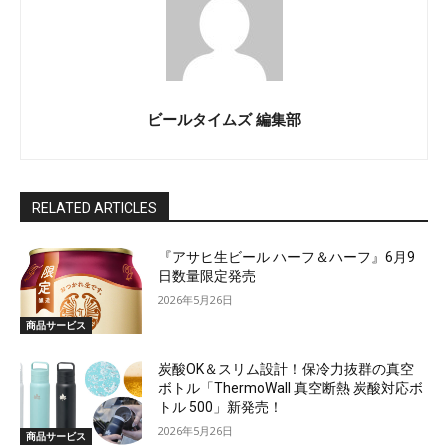
ビールタイムズ 編集部
RELATED ARTICLES
『アサヒ生ビール ハーフ＆ハーフ』6月9
日数量限定発売
2026年5月26日
商品サービス
炭酸OK＆スリム設計！保冷力抜群の真空
ボトル「ThermoWall 真空断熱 炭酸対応ボ
トル 500」新発売！
2026年5月26日
商品サービス