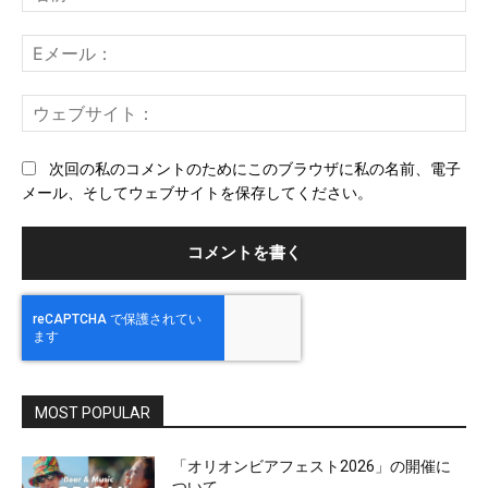
ン
前
ト：
E
メ
ー
ウ
ル
ェ
ブ
次回の私のコメントのためにこのブラウザに私の名前、電子
サ
メール、そしてウェブサイトを保存してください。
イ
ト
MOST POPULAR
「オリオンビアフェスト2026」の開催に
ついて