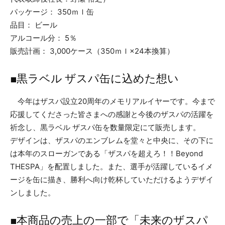
パッケージ： 350ｍｌ缶
品目： ビール
アルコール分： 5％
販売計画： 3,000ケース（350ｍｌ×24本換算）
■黒ラベル ザスパ缶に込めた想い
今年はザスパ設立20周年のメモリアルイヤーです。今まで
応援してくださった皆さまへの感謝と今後のザスパの活躍を
祈念し、黒ラベル ザスパ缶を数量限定にて販売します。
デザインは、ザスパのエンブレムを堂々と中央に、その下に
は本年のスローガンである「ザスパを超えろ！！Beyond
THESPA」を配置しました。また、選手が活躍しているイメ
ージを缶に描き、勝利へ向け乾杯していただけるようデザイ
ンしました。
■本商品の売上の一部で「未来のザスパ