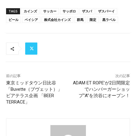
TAGS
カインズ
サッカー
サッポロ
ザスパ
ザスパーイ
ビール
ベイシア
株式会社カインズ
群馬
限定
黒ラベル
前の記事
次の記事
東京ミッドタウン日比谷
ADAM ET ROPE’が2日間限定
「Buvette（ブヴェット）」
でハンバーガーショッ
ビアテラス企画 「BEER
プ“A”を渋谷にオープン！
TERRACE」