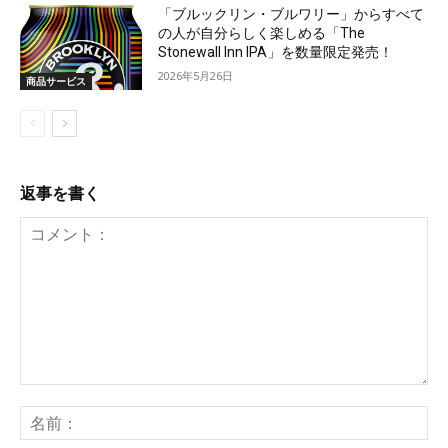
「ブルックリン・ブルワリー」からすべて
の人が自分らしく楽しめる「The
Stonewall Inn IPA」を数量限定発売！
2026年5月26日
商品サービス
返事を書く
コ
メ
名
ン
前