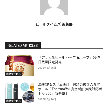
ビールタイムズ 編集部
RELATED ARTICLES
『アサヒ生ビール ハーフ＆ハーフ』6月9
日数量限定発売
2026年5月26日
商品サービス
炭酸OK＆スリム設計！保冷力抜群の真空
ボトル「ThermoWall 真空断熱 炭酸対応ボ
トル 500」新発売！
2026年5月26日
商品サービス